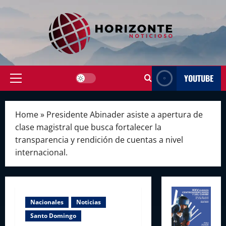
Skip
to
content
YOUTUBE
Primary
Menu
Home
»
Presidente Abinader asiste a apertura de
clase magistral que busca fortalecer la
transparencia y rendición de cuentas a nivel
internacional.
Nacionales
Noticias
Santo Domingo