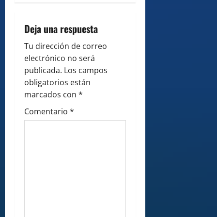
v
i
Deja una respuesta
g
Tu dirección de correo
electrónico no será
a
publicada.
Los campos
obligatorios están
t
marcados con
*
i
Comentario
*
o
n