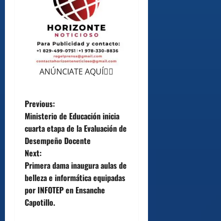
ANÚNCIATE AQUÍ👆🏻
P
Previous:
Ministerio de Educación inicia
o
cuarta etapa de la Evaluación de
Desempeño Docente
s
Next:
t
Primera dama inaugura aulas de
belleza e informática equipadas
n
por INFOTEP en Ensanche
Capotillo.
a