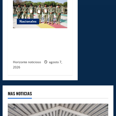
Nacionales
Ejército reconoce a
soldados que rechazaron
soborno durante operativo
en Santiago Rodríguez
Horizonte noticioso
agosto 7,
2026
MAS NOTICIAS