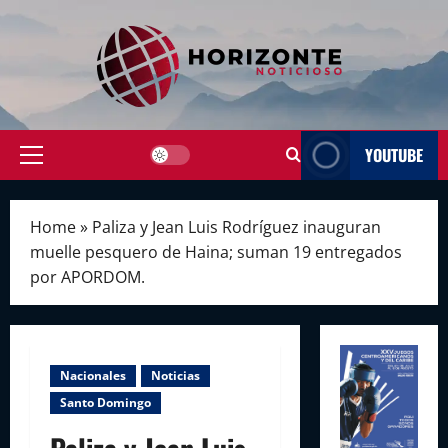
Skip
to
content
YOUTUBE
Primary
Menu
Home
»
Paliza y Jean Luis Rodríguez inauguran
muelle pesquero de Haina; suman 19 entregados
por APORDOM.
Nacionales
Noticias
Santo Domingo