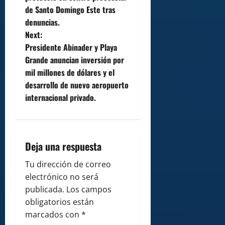
de Santo Domingo Este tras
s
denuncias.
t
Next:
Presidente Abinader y Playa
n
Grande anuncian inversión por
mil millones de dólares y el
a
desarrollo de nuevo aeropuerto
v
internacional privado.
i
g
Deja una respuesta
a
Tu dirección de correo
electrónico no será
t
publicada.
Los campos
i
obligatorios están
marcados con
*