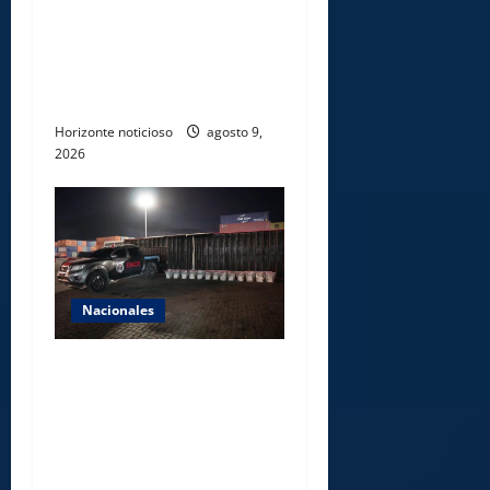
Ministerio de Energía y
Minas realiza jornada de
reforestación y limpieza en
cuencas de ríos de Cotuí
Horizonte noticioso
agosto 9,
2026
Nacionales
DNCD INCAUTA 303
PAQUETES DE PRESUNTA
COCAÍNA OCULTAS EN PISO
DE CONTENEDOR EN PUERTO
CAUCEDO