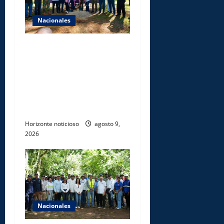
Nacionales
Gobierno inicia
construcción de obras
estratégicas en la frontera
norte para fortalecer la
seguridad, el desarrollo y el
comercio organizado
Horizonte noticioso
agosto 9,
2026
Nacionales