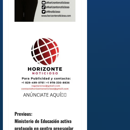
ANÚNCIATE AQUÍ👆🏻
P
Previous:
Ministerio de Educación activa
o
protocolo en centro preescolar