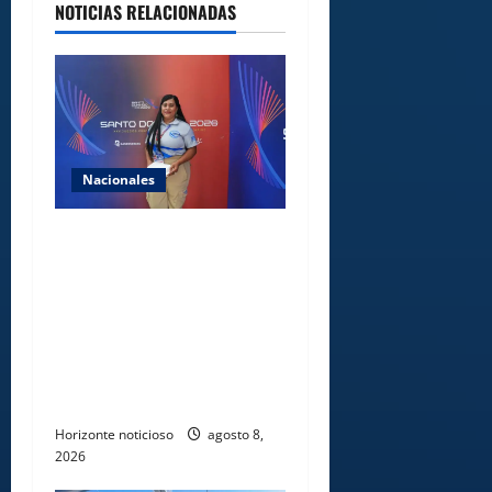
NOTICIAS RELACIONADAS
Nacionales
Comedores Comunitarios de
DASAC garantizan
alimentación de miles de
voluntarios y personal de
los XXV Juegos
Centroamericanos y del
Caribe Santo Domingo 2026
Horizonte noticioso
agosto 8,
2026