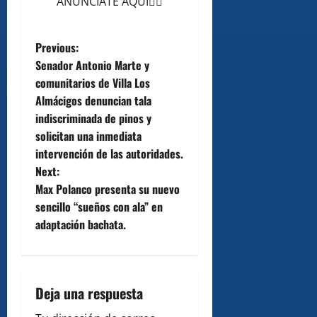
ANÚNCIATE AQUÍ👆🏻
P
Previous:
Senador Antonio Marte y
o
comunitarios de Villa Los
Almácigos denuncian tala
s
indiscriminada de pinos y
t
solicitan una inmediata
intervención de las autoridades.
n
Next:
Max Polanco presenta su nuevo
a
sencillo “sueños con ala” en
v
adaptación bachata.
i
g
Deja una respuesta