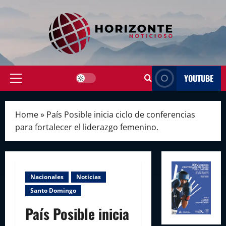
Skip
to
content
YOUTUBE
Primary
Menu
Home
»
País Posible inicia ciclo de conferencias
para fortalecer el liderazgo femenino.
Nacionales
Noticias
Santo Domingo
País Posible inicia