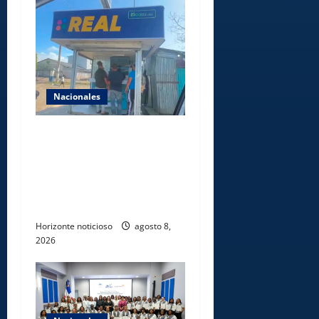
Nacionales
Comisión Hípica Nacional
admite emisión de miles de
licencias para instalación de
agencias hípicas en
agencias de loterías
Horizonte noticioso
agosto 8,
2026