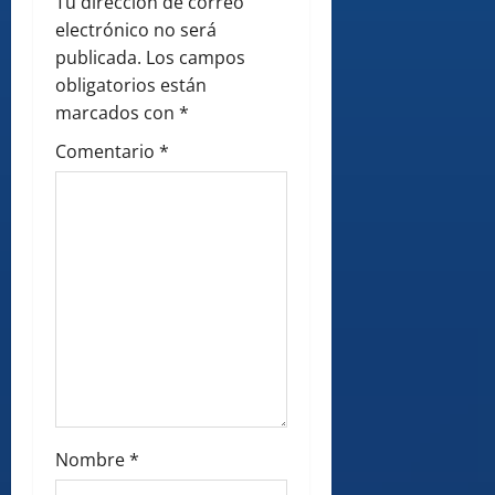
a
Tu dirección de correo
electrónico no será
t
publicada.
Los campos
i
obligatorios están
marcados con
*
o
Comentario
*
n
Nombre
*