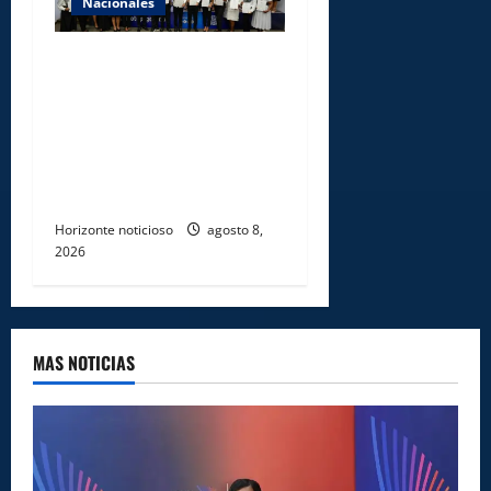
Nacionales
INFOTEP, Ministerio de
Trabajo y World Vision
certifican a 46
profesionales en prevención
y erradicación del trabajo
infantil
Horizonte noticioso
agosto 8,
2026
MAS NOTICIAS