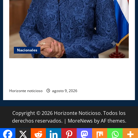
Nacionales
Aseguran INAIPI recobra confianza en padres y la
sociedad; dicen gestión Josefa Castillo mejoró
asistencia
Horizonte noticioso
agosto 9, 2026
Copyright © 2026 Horizonte Noticioso. Todos los
derechos reservados.
|
MoreNews
by AF themes.