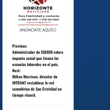
ANÚNCIATE AQUÍ👆🏻
P
Previous:
Administrador de EGEHID valora
o
impacto social que tienen las
escuelas laborales en el pais.
s
Next:
t
Milton Morrison, director de
INTRANT restablece la red
n
semafórica de San Cristóbal en
tiempo récord.
a
v