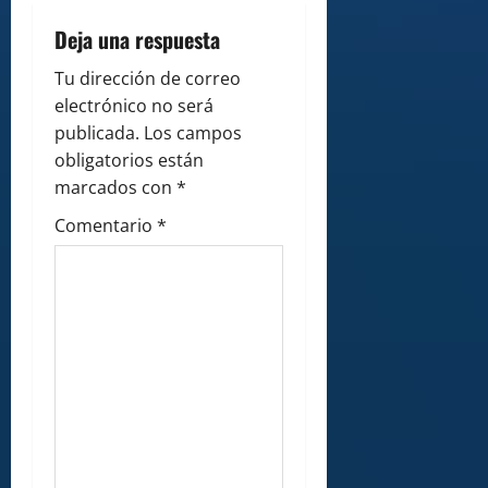
i
Deja una respuesta
g
Tu dirección de correo
electrónico no será
a
publicada.
Los campos
obligatorios están
t
marcados con
*
i
Comentario
*
o
n