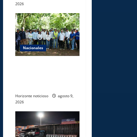
2026
Nacionales
Ministerio de Energía y
Minas realiza jornada de
reforestación y limpieza en
cuencas de ríos de Cotuí
Horizonte noticioso
agosto 9,
2026