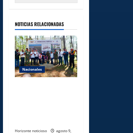
NOTICIAS RELACIONADAS
Nacionales
Gobierno inicia
construcción de obras
estratégicas en la frontera
norte para fortalecer la
seguridad, el desarrollo y el
comercio organizado
Horizonte noticioso
agosto 9,