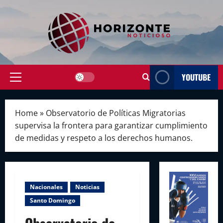
Skip
to
content
YOUTUBE
Primary
Menu
Home
»
Observatorio de Políticas Migratorias
supervisa la frontera para garantizar cumplimiento
de medidas y respeto a los derechos humanos.
Nacionales
Noticias
Santo Domingo