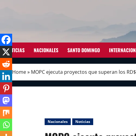
Skip
to
content
NOTICIAS
NACIONALES
SANTO DOMINGO
INTERNACION
Home
»
MOPC ejecuta proyectos que superan los RD$5
Nacionales
Noticias