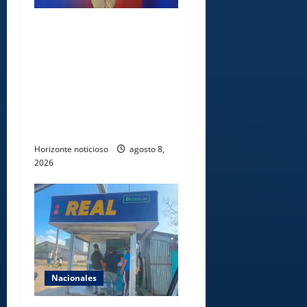
Comedores Comunitarios de
DASAC garantizan
alimentación de miles de
voluntarios y personal de
los XXV Juegos
Centroamericanos y del
Caribe Santo Domingo 2026
Horizonte noticioso
agosto 8,
2026
Nacionales