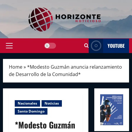
Skip
to
content
YOUTUBE
Primary
Menu
Home
»
*Modesto Guzmán anuncia relanzamiento
de Desarrollo de la Comunidad*
Nacionales
Noticias
Santo Domingo
*Modesto Guzmán