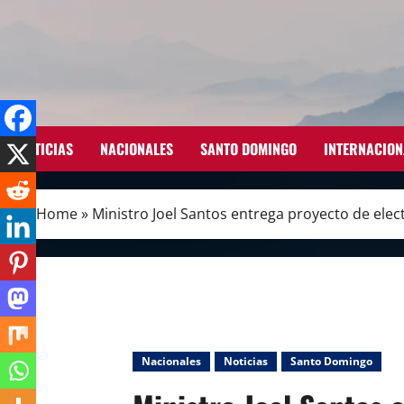
Skip
to
content
NOTICIAS
NACIONALES
SANTO DOMINGO
INTERNACION
Home
»
Ministro Joel Santos entrega proyecto de elec
Nacionales
Noticias
Santo Domingo