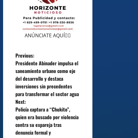
ANÚNCIATE AQUÍ👆🏻
P
Previous:
Presidente Abinader impulsa el
o
saneamiento urbano como eje
del desarrollo y destaca
s
inversiones sin precedentes
t
para transformar el sector agua
Next:
n
Policía captura a “Chukito”,
quien era buscado por violencia
a
contra su expareja tras
v
denuncia formal y