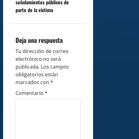
señalamientos públicos de
i
parte de la víctima
g
a
Deja una respuesta
t
Tu dirección de correo
i
electrónico no será
publicada.
Los campos
o
obligatorios están
marcados con
*
n
Comentario
*