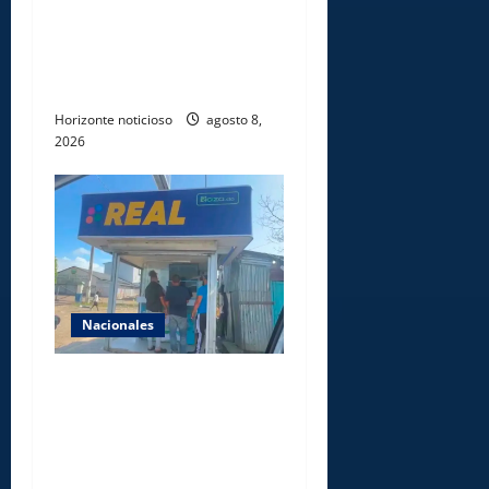
voluntarios y personal de
los XXV Juegos
Centroamericanos y del
Caribe Santo Domingo 2026
Horizonte noticioso
agosto 8,
2026
Nacionales
Comisión Hípica Nacional
admite emisión de miles de
licencias para instalación de
agencias hípicas en