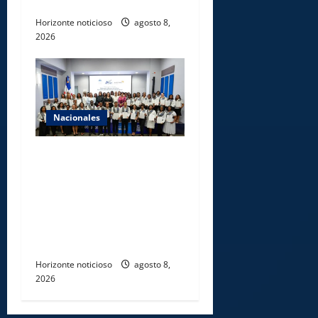
agencias de loterías
Horizonte noticioso
agosto 8,
2026
Nacionales
INFOTEP, Ministerio de
Trabajo y World Vision
certifican a 46
profesionales en prevención
y erradicación del trabajo
infantil
Horizonte noticioso
agosto 8,
2026