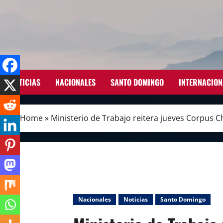
Skip
to
content
NOTICIAS
NACIONALES
SANTO DOMINGO
INTERNACION
Home
»
Ministerio de Trabajo reitera jueves Corpus Ch
Nacionales
Noticias
Santo Domingo