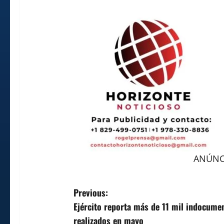
ANÚNCI
P
Previous:
Ejército reporta más de 11 mil indocumen
o
realizados en mayo