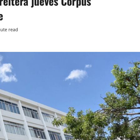
 reitera jueves Corpus
e
ute read