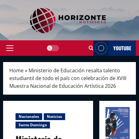
Skip
to
content
YOUTUBE
Primary
Menu
Home
»
Ministerio de Educación resalta talento
estudiantil de todo el país con celebración de XVIII
Muestra Nacional de Educación Artística 2026
Nacionales
Noticias
Santo Domingo