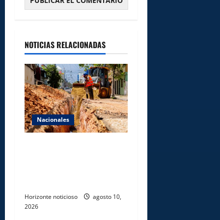
NOTICIAS RELACIONADAS
Nacionales
Fellito Suberví inspecciona
obras en las “villas” y pide
paciencia a comerciantes y
residentes
Horizonte noticioso
agosto 10,
2026