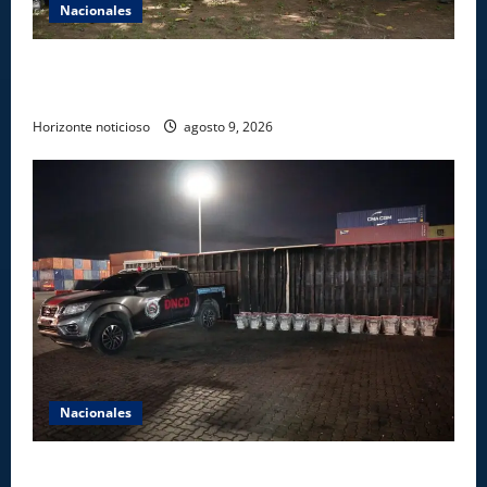
Nacionales
Ministerio de Energía y Minas realiza jornada de
reforestación y limpieza en cuencas de ríos de Cotuí
Horizonte noticioso
agosto 9, 2026
Nacionales
DNCD INCAUTA 303 PAQUETES DE PRESUNTA