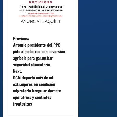
ANÚNCIATE AQUÍ👆🏻
P
Previous:
Antonio presidente del PPG
o
pide al gobierno mas inversión
agrícola para garantizar
s
seguridad alimentaria.
t
Next:
DGM deporta más de mil
n
extranjeros en condición
migratoria irregular durante
a
operativos y controles
v
fronterizos