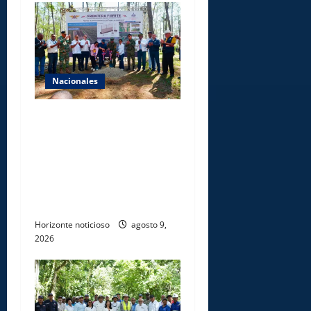
Nacionales
Gobierno inicia
construcción de obras
estratégicas en la frontera
norte para fortalecer la
seguridad, el desarrollo y el
comercio organizado
Horizonte noticioso
agosto 9,
2026