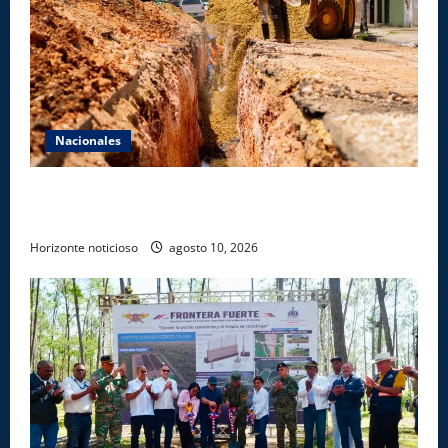
Nacionales
Fellito Suberví inspecciona obras en las “villas” y
pide paciencia a comerciantes y residentes
Horizonte noticioso
agosto 10, 2026