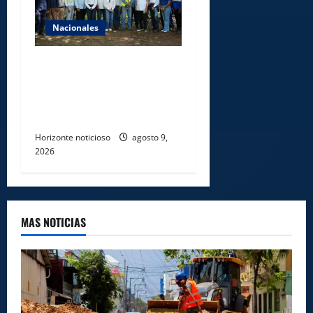
Nacionales
Ministerio de Energía y
Minas realiza jornada de
reforestación y limpieza en
cuencas de ríos de Cotuí
Horizonte noticioso
agosto 9,
2026
MAS NOTICIAS