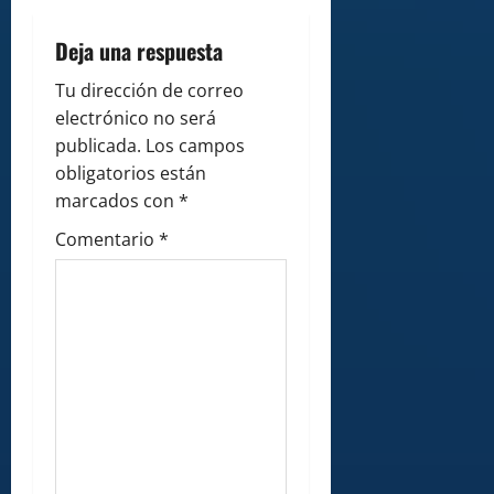
i
g
Deja una respuesta
a
Tu dirección de correo
electrónico no será
t
publicada.
Los campos
i
obligatorios están
marcados con
*
o
Comentario
*
n