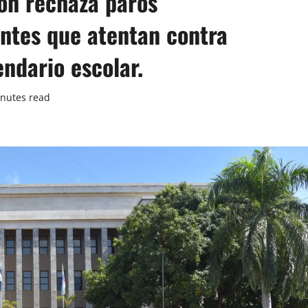
ón rechaza paros
entes que atentan contra
ndario escolar.
nutes read