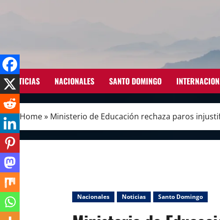
Skip
to
content
NOTICIAS
NACIONALES
SANTO DOMINGO
INTERNACION
Home
»
Ministerio de Educación rechaza paros injust
Nacionales
Noticias
Santo Domingo