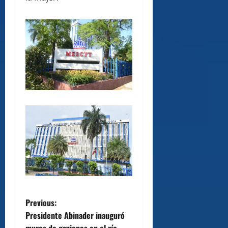
P
Previous:
Presidente Abinader inauguró
o