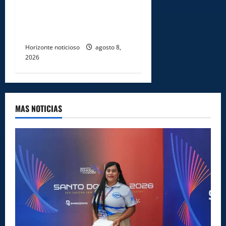
profesionales en prevención
y erradicación del trabajo
infantil
Horizonte noticioso
agosto 8,
2026
MAS NOTICIAS