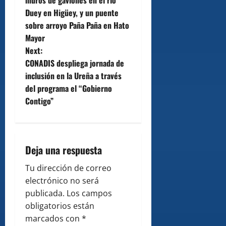
muros de gaviones en el río
Duey en Higüey, y un puente
s
sobre arroyo Paña Paña en Hato
t
Mayor
Next:
n
CONADIS despliega jornada de
inclusión en la Ureña a través
a
del programa el “Gobierno
v
Contigo”
i
g
Deja una respuesta
a
Tu dirección de correo
electrónico no será
t
publicada.
Los campos
i
obligatorios están
marcados con
*