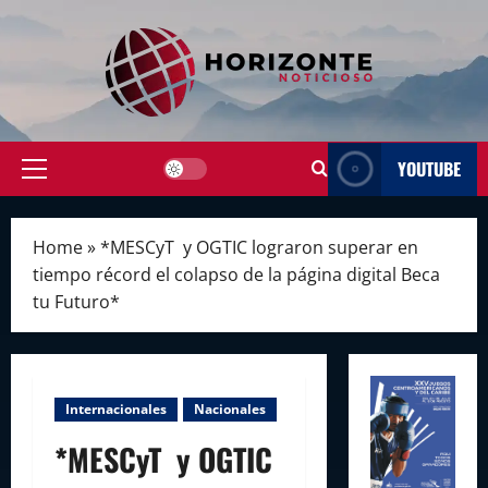
Skip
to
content
YOUTUBE
Primary
Menu
Home
»
*MESCyT y OGTIC lograron superar en
tiempo récord el colapso de la página digital Beca
tu Futuro*
Internacionales
Nacionales
*MESCyT y OGTIC