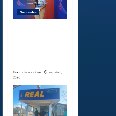
Nacionales
Comedores Comunitarios de
DASAC garantizan
alimentación de miles de
voluntarios y personal de
los XXV Juegos
Centroamericanos y del
Caribe Santo Domingo 2026
Horizonte noticioso
agosto 8,
2026