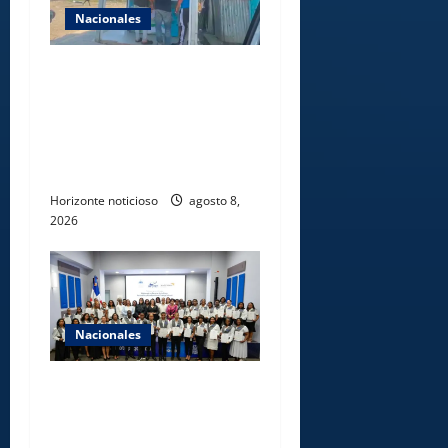
Nacionales
Comisión Hípica Nacional
admite emisión de miles de
licencias para instalación de
agencias hípicas en
agencias de loterías
Horizonte noticioso
agosto 8,
2026
Nacionales
INFOTEP, Ministerio de
Trabajo y World Vision
certifican a 46