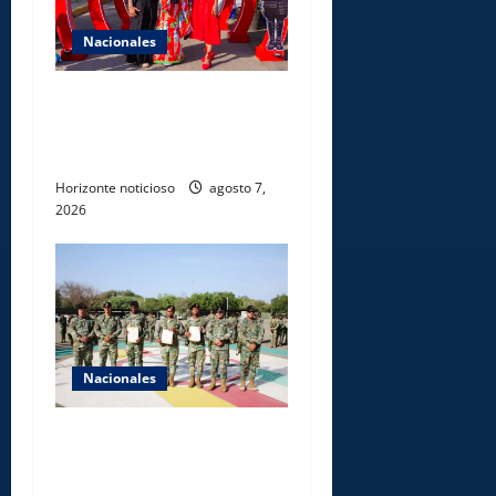
Nacionales
Dajabón un destino entre
culturas, historia y
gastronomía
Horizonte noticioso
agosto 7,
2026
Nacionales
Ejército reconoce a
soldados que rechazaron
soborno durante operativo