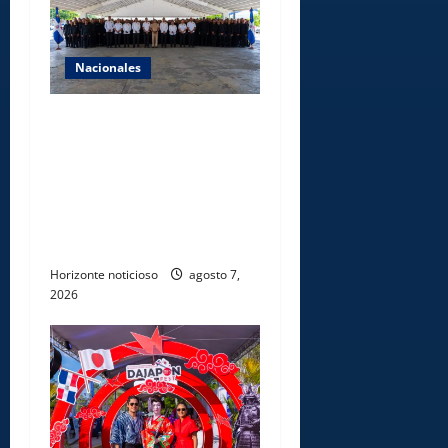
Nacionales
Lee Ballester a los que se
forman como agentes “Todo
el equipo de la DGM debe
acogerse a normas éticas y
ser garante de los derechos
de las personas
Horizonte noticioso
agosto 7,
2026