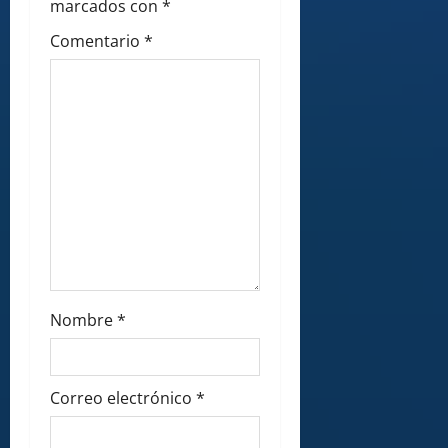
t
marcados con
*
i
Comentario
*
o
n
Nombre
*
Correo electrónico
*