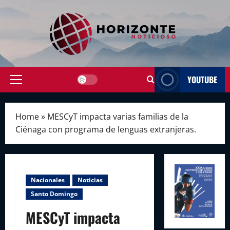
Skip
to
content
YOUTUBE
Primary
Menu
Home
»
MESCyT impacta varias familias de la
Ciénaga con programa de lenguas extranjeras.
Nacionales
Noticias
Santo Domingo
MESCyT impacta