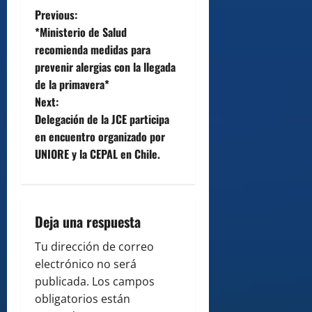
P
Previous:
*Ministerio de Salud
o
recomienda medidas para
prevenir alergias con la llegada
s
de la primavera*
t
Next:
Delegación de la JCE participa
n
en encuentro organizado por
UNIORE y la CEPAL en Chile.
a
v
i
Deja una respuesta
g
Tu dirección de correo
electrónico no será
a
publicada.
Los campos
obligatorios están