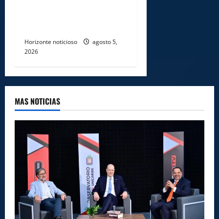
afectados por ampliación de
avenida Los Beisbolistas en
Manoguayabo
Horizonte noticioso
agosto 5,
2026
MAS NOTICIAS