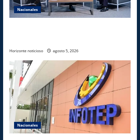
Nacionales
UNICARIBE recibe ministro argentino Federico
Sturzenegger para dialogar sobre liderazgo,
transformación del Estado e innovación pública
Horizonte noticioso
agosto 5, 2026
Nacionales