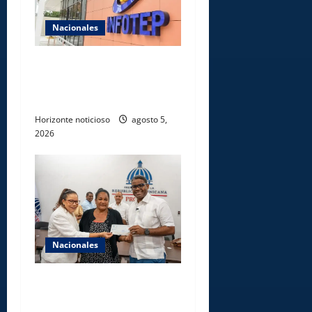
Nacionales
Gobierno anuncia apertura
de nuevo centro del INFOTEP
en La Vega
Horizonte noticioso
agosto 5,
2026
Nacionales
Gobierno entrega ayudas
económicas a comerciantes