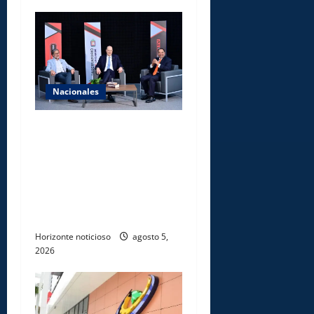
Nacionales
UNICARIBE recibe ministro
argentino Federico
Sturzenegger para dialogar
sobre liderazgo,
transformación del Estado e
innovación pública
Horizonte noticioso
agosto 5,
2026