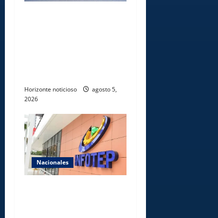
UNICARIBE recibe ministro
argentino Federico
Sturzenegger para dialogar
sobre liderazgo,
transformación del Estado e
innovación pública
Horizonte noticioso
agosto 5,
2026
Nacionales
Gobierno anuncia apertura
de nuevo centro del INFOTEP
en La Vega