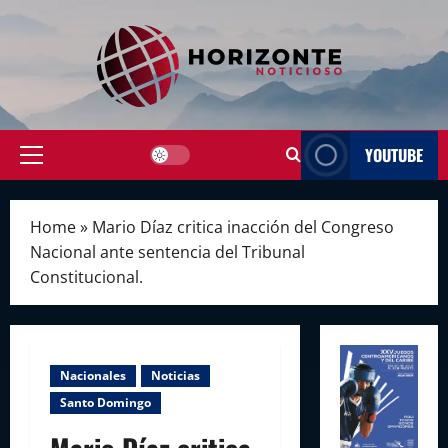
Skip
to
content
YOUTUBE
Primary
Menu
Home
»
Mario Díaz critica inacción del Congreso
Nacional ante sentencia del Tribunal
Constitucional.
Nacionales
Noticias
Santo Domingo