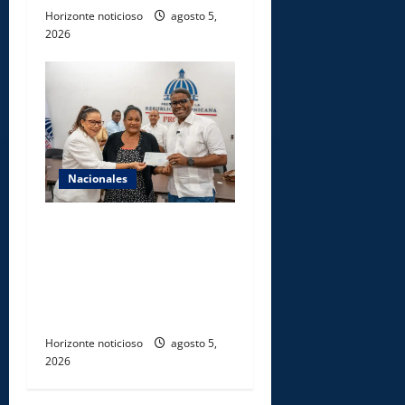
Horizonte noticioso
agosto 5,
2026
Nacionales
Gobierno entrega ayudas
económicas a comerciantes
afectados por ampliación de
avenida Los Beisbolistas en
Manoguayabo
Horizonte noticioso
agosto 5,
2026