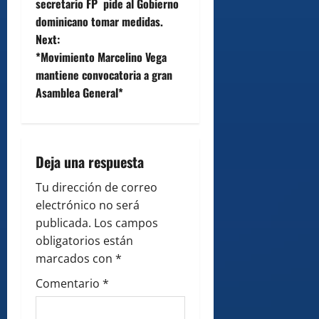
secretario FP pide al Gobierno
s
dominicano tomar medidas.
t
Next:
*Movimiento Marcelino Vega
n
mantiene convocatoria a gran
Asamblea General*
a
v
i
Deja una respuesta
g
Tu dirección de correo
electrónico no será
a
publicada.
Los campos
obligatorios están
t
marcados con
*
i
Comentario
*
o