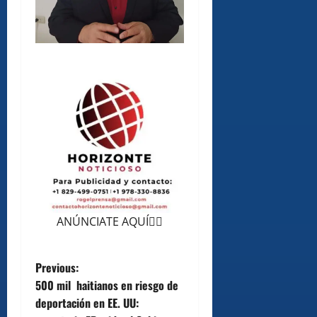
ANÚNCIATE AQUÍ👆🏻
P
Previous:
500 mil haitianos en riesgo de
o
deportación en EE. UU: