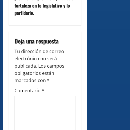
a
fortaleza en lo legislativo y lo
v
partidario.
i
g
Deja una respuesta
a
Tu dirección de correo
electrónico no será
t
publicada.
Los campos
i
obligatorios están
marcados con
*
o
Comentario
*
n