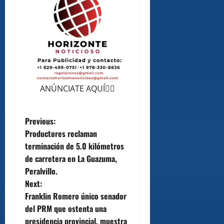
ANÚNCIATE AQUÍ👆🏻
P
Previous:
Productores reclaman
o
terminación de 5.0 kilómetros
de carretera en La Guazuma,
s
Peralvillo.
t
Next:
Franklin Romero único senador
n
del PRM que ostenta una
presidencia provincial, muestra