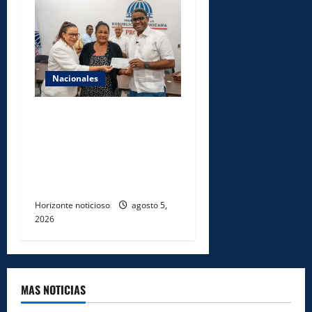
Nacionales
Gobierno entrega ayudas
económicas a comerciantes
afectados por ampliación de
avenida Los Beisbolistas en
Manoguayabo
Horizonte noticioso
agosto 5,
2026
MAS NOTICIAS