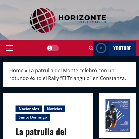
Skip
to
content
YOUTUBE
Primary
Menu
Home
»
La patrulla del Monte celebró con un
rotundo éxito el Rally “El Triangulo” en Constanza.
Nacionales
Noticias
Santo Domingo
La patrulla del