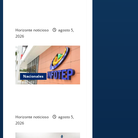
sobre liderazgo,
transformación del Estado e
innovación pública
Horizonte noticioso
agosto 5,
2026
Nacionales
Gobierno anuncia apertura
de nuevo centro del INFOTEP
en La Vega
Horizonte noticioso
agosto 5,
2026