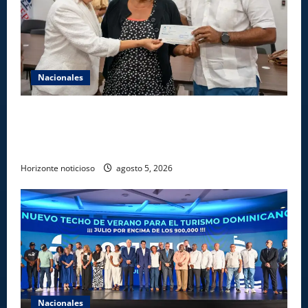
Nacionales
Gobierno entrega ayudas económicas a comerciantes
afectados por ampliación de avenida Los
Beisbolistas en Manoguayabo
Horizonte noticioso
agosto 5, 2026
Nacionales