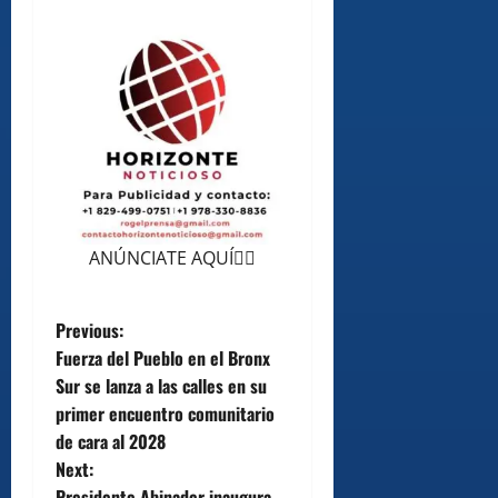
ANÚNCIATE AQUÍ👆🏻
P
Previous:
Fuerza del Pueblo en el Bronx
o
Sur se lanza a las calles en su
primer encuentro comunitario
s
de cara al 2028
t
Next:
Presidente Abinader inaugura