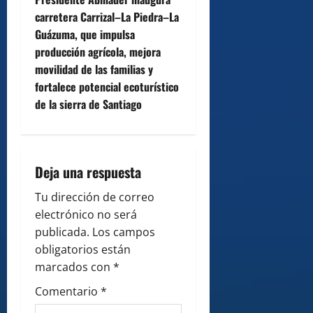
n
carretera Carrizal–La Piedra–La
Guázuma, que impulsa
a
producción agrícola, mejora
v
movilidad de las familias y
fortalece potencial ecoturístico
i
de la sierra de Santiago
g
a
Deja una respuesta
t
Tu dirección de correo
i
electrónico no será
publicada.
Los campos
o
obligatorios están
marcados con
*
n
Comentario
*