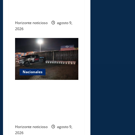
reforestación y limpieza en
cuencas de ríos de Cotuí
Horizonte noticioso
agosto 9,
2026
Nacionales
DNCD INCAUTA 303
PAQUETES DE PRESUNTA
COCAÍNA OCULTAS EN PISO
DE CONTENEDOR EN PUERTO
CAUCEDO
Horizonte noticioso
agosto 9,
2026