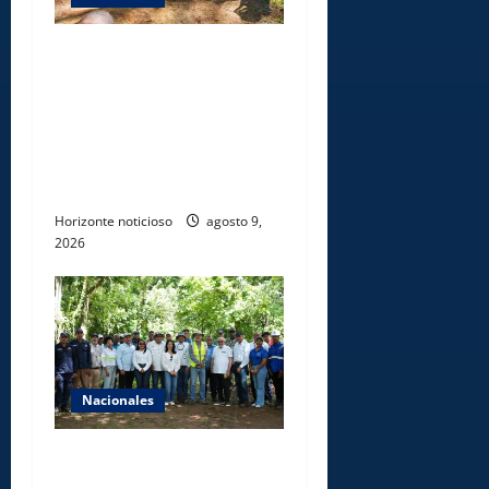
Gobierno inicia
construcción de obras
estratégicas en la frontera
norte para fortalecer la
seguridad, el desarrollo y el
comercio organizado
Horizonte noticioso
agosto 9,
2026
Nacionales
Ministerio de Energía y
Minas realiza jornada de