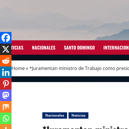
Skip
to
content
NOTICIAS
NACIONALES
SANTO DOMINGO
INTERNACION
Home
»
*Juramentan ministro de Trabajo como presid
Nacionales
Noticias