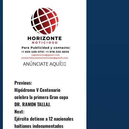
ANÚNCIATE AQUÍ👆🏻
P
Previous:
Hipódromo V Centenario
o
celebra la primera Gran copa
DR. RAMON TALLAJ.
s
Next:
t
Ejército detiene a 12 nacionales
haitianos indocumentados