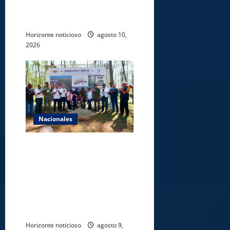
paciencia a comerciantes y
residentes
Horizonte noticioso
agosto 10,
2026
Nacionales
Gobierno inicia
construcción de obras
estratégicas en la frontera
norte para fortalecer la
seguridad, el desarrollo y el
comercio organizado
Horizonte noticioso
agosto 9,