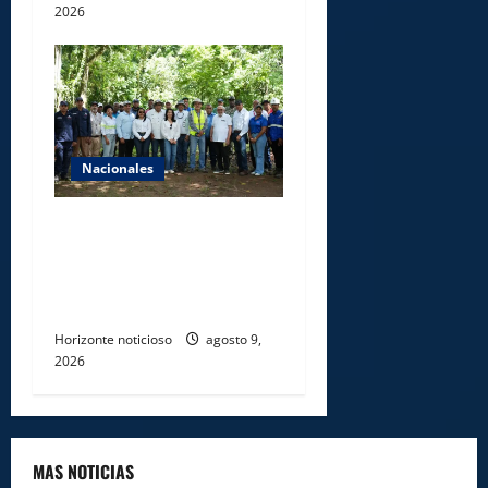
2026
Nacionales
Ministerio de Energía y
Minas realiza jornada de
reforestación y limpieza en
cuencas de ríos de Cotuí
Horizonte noticioso
agosto 9,
2026
MAS NOTICIAS