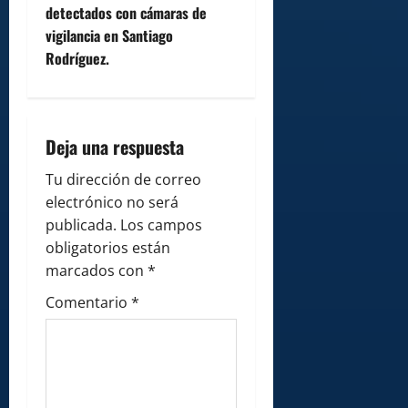
n
detectados con cámaras de
vigilancia en Santiago
a
Rodríguez.
v
i
Deja una respuesta
g
Tu dirección de correo
a
electrónico no será
publicada.
Los campos
t
obligatorios están
i
marcados con
*
Comentario
*
o
n