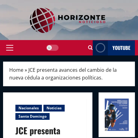
Skip
to
content
YOUTUBE
Primary
Menu
Home
»
JCE presenta avances del cambio de la
nueva cédula a organizaciones políticas.
Nacionales
Noticias
Santo Domingo
JCE presenta