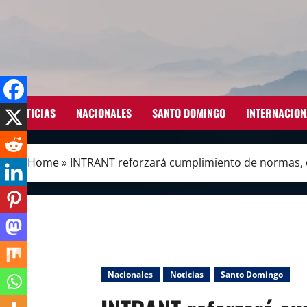
Skip
to
content
NOTICIAS
NACIONALES
SANTO DOMINGO
INTERNACION
Home
»
INTRANT reforzará cumplimiento de normas, co
Nacionales
Noticias
Santo Domingo