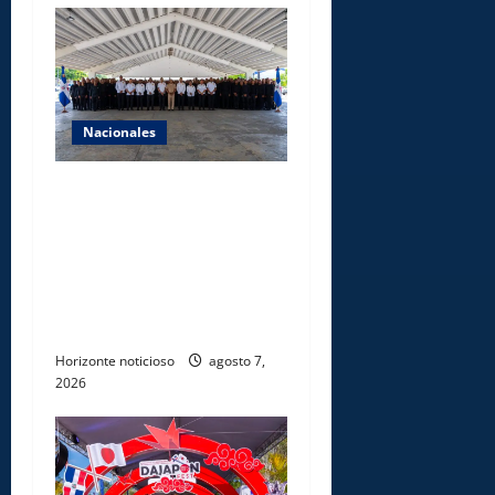
Nacionales
Lee Ballester a los que se
forman como agentes “Todo
el equipo de la DGM debe
acogerse a normas éticas y
ser garante de los derechos
de las personas
Horizonte noticioso
agosto 7,
2026