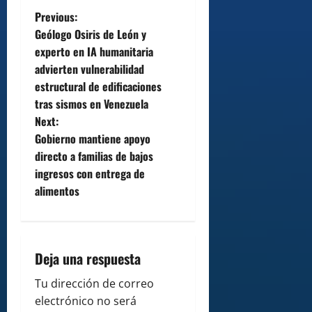
P
Previous:
Geólogo Osiris de León y
o
experto en IA humanitaria
advierten vulnerabilidad
s
estructural de edificaciones
t
tras sismos en Venezuela
Next:
n
Gobierno mantiene apoyo
directo a familias de bajos
a
ingresos con entrega de
v
alimentos
i
g
Deja una respuesta
a
Tu dirección de correo
electrónico no será