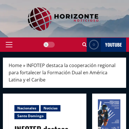
Skip
to
content
YOUTUBE
Primary
Menu
Home
»
INFOTEP destaca la cooperación regional
para fortalecer la Formación Dual en América
Latina y el Caribe
Nacionales
Noticias
Santo Domingo