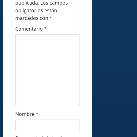
t
publicada.
Los campos
i
obligatorios están
marcados con
*
o
Comentario
*
n
Nombre
*