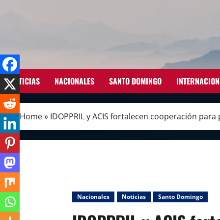
Skip
to
content
NOTICIAS
NACIONALES
SANTO DOMINGO
INTERNACION
Home
»
IDOPPRIL y ACIS fortalecen cooperación para 
Nacionales
Noticias
Santo Domingo