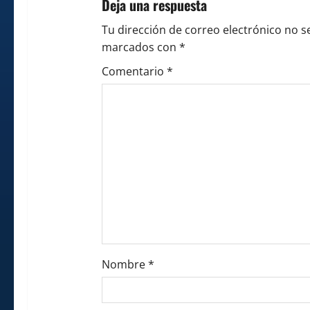
g
Deja una respuesta
a
Tu dirección de correo electrónico no s
marcados con
*
t
Comentario
*
i
o
n
Nombre
*