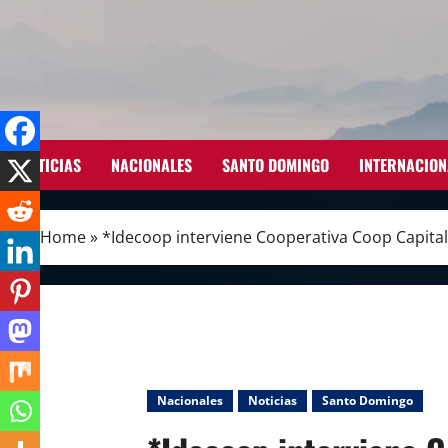
Skip
to
content
NOTICIAS
NACIONALES
SANTO DOMINGO
INTERNACION
Home
»
*Idecoop interviene Cooperativa Coop Capital
Nacionales
Noticias
Santo Domingo