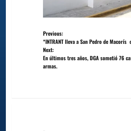
P
Previous:
*INTRANT lleva a San Pedro de Macorís 
o
Next:
s
En últimos tres años, DGA sometió 76 cas
armas.
t
n
a
v
i