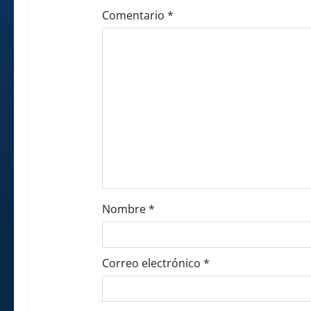
t
Comentario
*
i
o
n
Nombre
*
Correo electrónico
*