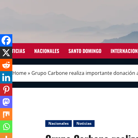
Skip
to
content
NOTICIAS
NACIONALES
SANTO DOMINGO
INTERNACION
Home
»
Grupo Carbone realiza importante donación a
Nacionales
Noticias