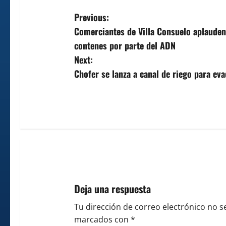
P
Previous:
Comerciantes de Villa Consuelo aplauden 
o
contenes por parte del ADN
s
Next:
Chofer se lanza a canal de riego para eva
t
n
a
v
i
g
Deja una respuesta
a
Tu dirección de correo electrónico no s
marcados con
*