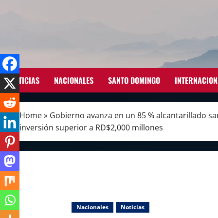
Skip
to
content
NOTICIAS
NACIONALES
SANTO DOMINGO
INTERNACION
Home
»
Gobierno avanza en un 85 % alcantarillado san
inversión superior a RD$2,000 millones
Nacionales
Noticias