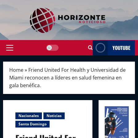
Skip
to
content
YOUTUBE
Primary
Menu
Home
»
Friend United For Health y Universidad de
Miami reconocen a líderes en salud femenina en
gala benéfica.
Nacionales
Noticias
Santo Domingo