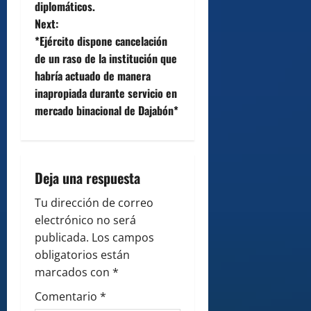
diplomáticos.
s
Next:
t
*Ejército dispone cancelación
de un raso de la institución que
n
habría actuado de manera
inapropiada durante servicio en
a
mercado binacional de Dajabón*
v
i
Deja una respuesta
g
Tu dirección de correo
a
electrónico no será
publicada.
Los campos
t
obligatorios están
i
marcados con
*
Comentario
*
o