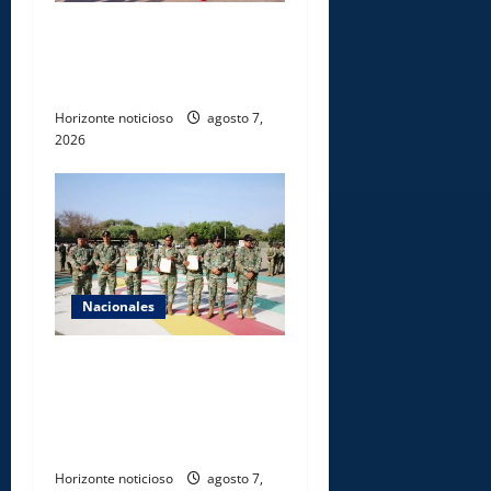
Dajabón un destino entre
culturas, historia y
gastronomía
Horizonte noticioso
agosto 7,
2026
Nacionales
Ejército reconoce a
soldados que rechazaron
soborno durante operativo
en Santiago Rodríguez
Horizonte noticioso
agosto 7,