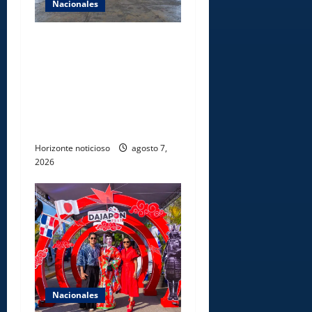
Nacionales
Lee Ballester a los que se
forman como agentes “Todo
el equipo de la DGM debe
acogerse a normas éticas y
ser garante de los derechos
de las personas
Horizonte noticioso
agosto 7,
2026
Nacionales