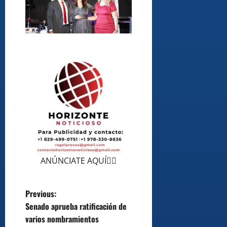
ANÚNCIATE AQUÍ👆🏻
P
Previous:
Senado aprueba ratificación de
o
varios nombramientos