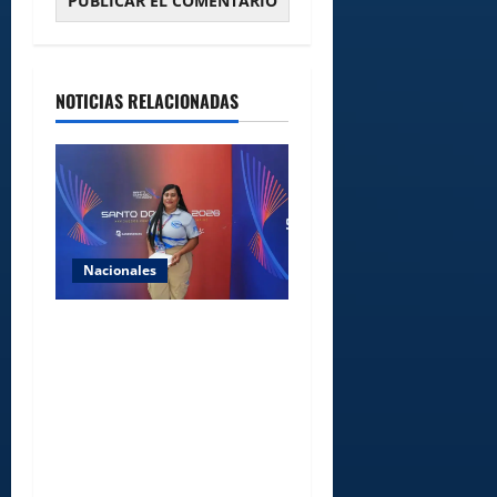
NOTICIAS RELACIONADAS
Nacionales
Comedores Comunitarios de
DASAC garantizan
alimentación de miles de
voluntarios y personal de
los XXV Juegos
Centroamericanos y del
Caribe Santo Domingo 2026