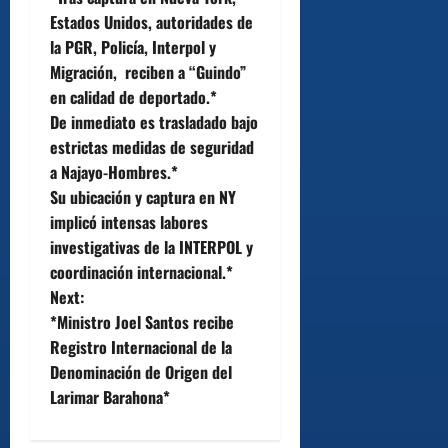
o
Estados Unidos, autoridades de
la PGR, Policía, Interpol y
s
Migración, reciben a “Guindo”
t
en calidad de deportado.*
De inmediato es trasladado bajo
n
estrictas medidas de seguridad
a Najayo-Hombres.*
a
Su ubicación y captura en NY
v
implicó intensas labores
investigativas de la INTERPOL y
i
coordinación internacional.*
Next:
g
*Ministro Joel Santos recibe
a
Registro Internacional de la
Denominación de Origen del
t
Larimar Barahona*
i