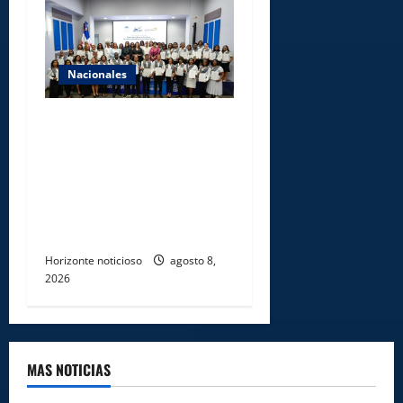
Nacionales
INFOTEP, Ministerio de
Trabajo y World Vision
certifican a 46
profesionales en prevención
y erradicación del trabajo
infantil
Horizonte noticioso
agosto 8,
2026
MAS NOTICIAS