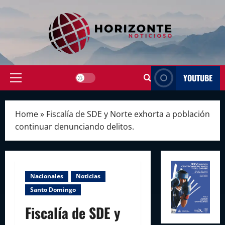
Skip
to
content
YOUTUBE
Primary
Menu
Home
»
Fiscalía de SDE y Norte exhorta a población
continuar denunciando delitos.
Nacionales
Noticias
Santo Domingo
Fiscalía de SDE y