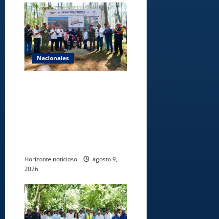
Nacionales
Gobierno inicia
construcción de obras
estratégicas en la frontera
norte para fortalecer la
seguridad, el desarrollo y el
comercio organizado
Horizonte noticioso
agosto 9,
2026