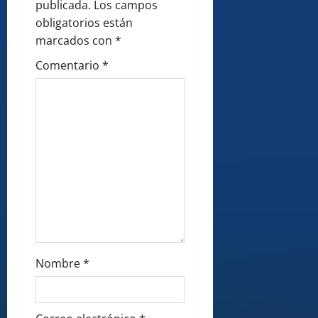
a
publicada.
Los campos
obligatorios están
t
marcados con
*
i
Comentario
*
o
n
Nombre
*