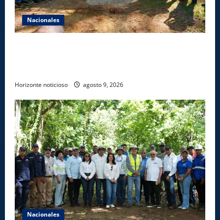
Nacionales
Gobierno inicia construcción de obras estratégicas
en la frontera norte para fortalecer la seguridad, el
desarrollo y el comercio organizado
Horizonte noticioso
agosto 9, 2026
Nacionales