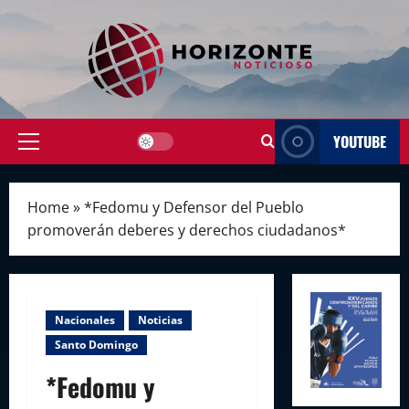
Skip
to
content
YOUTUBE
Primary
Menu
Home
»
*Fedomu y Defensor del Pueblo
promoverán deberes y derechos ciudadanos*
Nacionales
Noticias
Santo Domingo
*Fedomu y