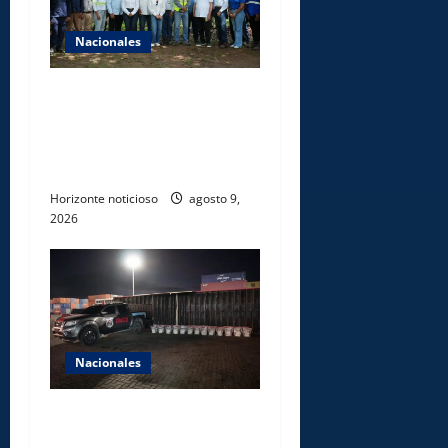
Nacionales
Ministerio de Energía y
Minas realiza jornada de
reforestación y limpieza en
cuencas de ríos de Cotuí
Horizonte noticioso
agosto 9,
2026
Nacionales
DNCD INCAUTA 303
PAQUETES DE PRESUNTA