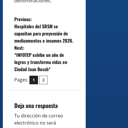
denominaciones.
P
Previous:
Hospitales del SRSM se
o
capacitan para proyección de
medicamentos e insumos 2026.
s
Next:
t
*INFOTEP exhibe un año de
logros y transforma vidas en
n
Ciudad Juan Bosch*
a
Pages:
1
2
v
i
Deja una respuesta
g
Tu dirección de correo
electrónico no será