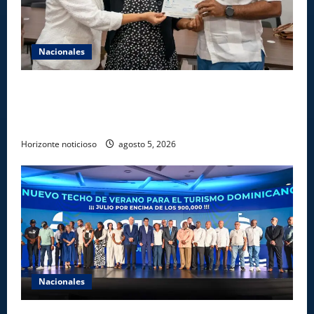
Nacionales
Gobierno entrega ayudas económicas a comerciantes
afectados por ampliación de avenida Los
Beisbolistas en Manoguayabo
Horizonte noticioso
agosto 5, 2026
Nacionales