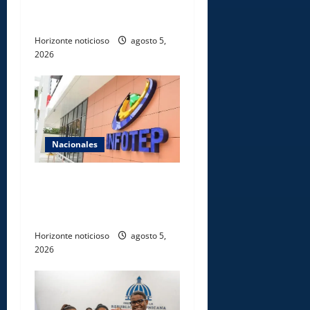
transformación del Estado e
innovación pública
Horizonte noticioso
agosto 5,
2026
Nacionales
Gobierno anuncia apertura
de nuevo centro del INFOTEP
en La Vega
Horizonte noticioso
agosto 5,
2026