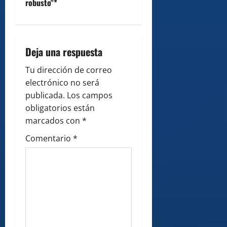
v
robusto"*
i
g
Deja una respuesta
a
Tu dirección de correo
electrónico no será
t
publicada.
Los campos
i
obligatorios están
marcados con
*
o
Comentario
*
n