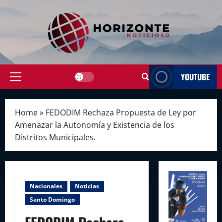
Skip
to
content
YOUTUBE
Primary
Menu
Home
»
FEDODIM Rechaza Propuesta de Ley por
Amenazar la Autonomía y Existencia de los
Distritos Municipales.
Nacionales
Noticias
Santo Domingo