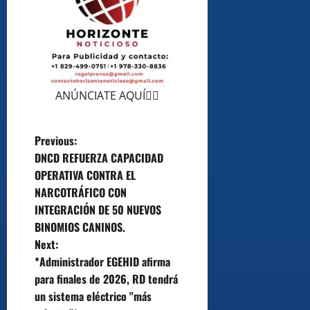
ANÚNCIATE AQUÍ👆🏻
P
Previous:
DNCD REFUERZA CAPACIDAD
o
OPERATIVA CONTRA EL
NARCOTRÁFICO CON
s
INTEGRACIÓN DE 50 NUEVOS
t
BINOMIOS CANINOS.
Next:
n
*Administrador EGEHID afirma
para finales de 2026, RD tendrá
a
un sistema eléctrico "más