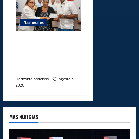
Nacionales
Gobierno entrega ayudas
económicas a comerciantes
afectados por ampliación de
avenida Los Beisbolistas en
Manoguayabo
Horizonte noticioso
agosto 5,
2026
MAS NOTICIAS