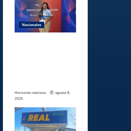
Nacionales
Comedores Comunitarios de
DASAC garantizan
alimentación de miles de
voluntarios y personal de
los XXV Juegos
Centroamericanos y del
Caribe Santo Domingo 2026
Horizonte noticioso
agosto 8,
2026