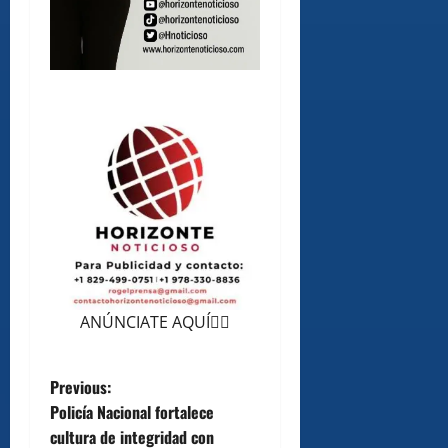
ANÚNCIATE AQUÍ👆🏻
P
Previous:
Policía Nacional fortalece
o
cultura de integridad con