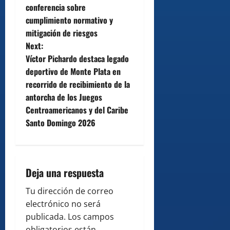
conferencia sobre
s
cumplimiento normativo y
t
mitigación de riesgos
Next:
n
Víctor Pichardo destaca legado
deportivo de Monte Plata en
a
recorrido de recibimiento de la
v
antorcha de los Juegos
Centroamericanos y del Caribe
i
Santo Domingo 2026
g
a
Deja una respuesta
t
Tu dirección de correo
i
electrónico no será
publicada.
Los campos
obligatorios están