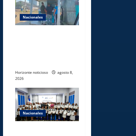
Nacionales
Comisión Hípica Nacional
admite emisión de miles de
licencias para instalación de
agencias hípicas en
agencias de loterías
Horizonte noticioso
agosto 8,
2026
Nacionales
INFOTEP, Ministerio de