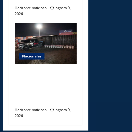
Horizonte noticioso
agosto 9,
2026
Nacionales
DNCD INCAUTA 303
PAQUETES DE PRESUNTA
COCAÍNA OCULTAS EN PISO
DE CONTENEDOR EN PUERTO
CAUCEDO
Horizonte noticioso
agosto 9,
2026