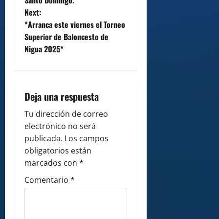
Santo Domingo.
v
Next:
*Arranca este viernes el Torneo
i
Superior de Baloncesto de
Nigua 2025*
g
a
t
Deja una respuesta
i
Tu dirección de correo
electrónico no será
o
publicada.
Los campos
obligatorios están
n
marcados con
*
Comentario
*