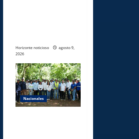
construcción de obras
estratégicas en la frontera
norte para fortalecer la
seguridad, el desarrollo y el
comercio organizado
Horizonte noticioso
agosto 9,
2026
Nacionales
Ministerio de Energía y
Minas realiza jornada de
reforestación y limpieza en
cuencas de ríos de Cotuí