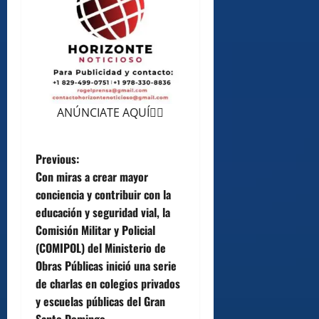
ANÚNCIATE AQUÍ👆🏻
P
Previous:
Con miras a crear mayor
o
conciencia y contribuir con la
educación y seguridad vial, la
s
Comisión Militar y Policial
t
(COMIPOL) del Ministerio de
Obras Públicas inició una serie
n
de charlas en colegios privados
y escuelas públicas del Gran
a