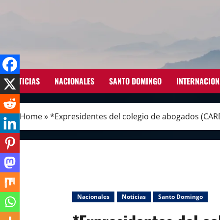
Skip
to
content
NOTICIAS
NACIONALES
SANTO DOMINGO
INTERNACION
Home
»
*Expresidentes del colegio de abogados (CARD
Nacionales
Noticias
Santo Domingo