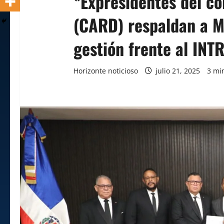
*Expresidentes del co
(CARD) respaldan a M
gestión frente al INT
Horizonte noticioso
julio 21, 2025
3 mi