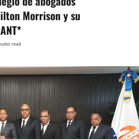
legio de abogados
ilton Morrison y su
RANT*
nutes read