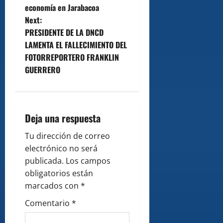
o
economía en Jarabacoa
Next:
s
PRESIDENTE DE LA DNCD
t
LAMENTA EL FALLECIMIENTO DEL
FOTORREPORTERO FRANKLIN
n
GUERRERO
a
v
Deja una respuesta
i
Tu dirección de correo
g
electrónico no será
publicada.
Los campos
a
obligatorios están
marcados con
*
t
Comentario
*
i