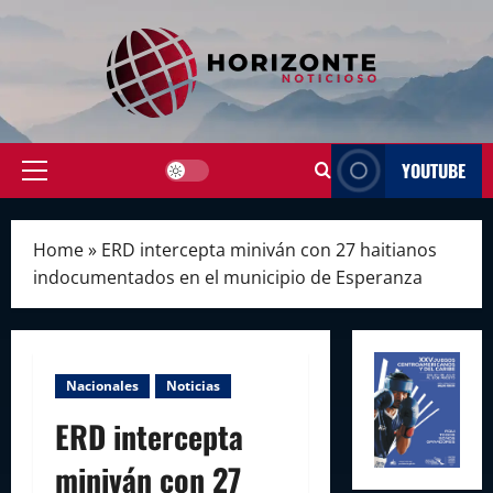
Skip
to
content
YOUTUBE
Primary
Menu
Home
»
ERD intercepta miniván con 27 haitianos
indocumentados en el municipio de Esperanza
Nacionales
Noticias
ERD intercepta
miniván con 27