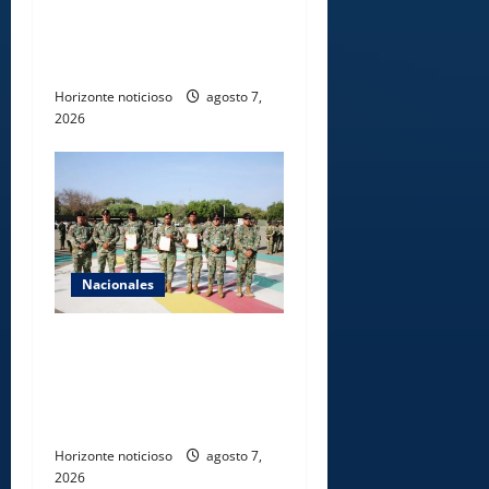
Dajabón un destino entre
culturas, historia y
gastronomía
Horizonte noticioso
agosto 7,
2026
Nacionales
Ejército reconoce a
soldados que rechazaron
soborno durante operativo
en Santiago Rodríguez
Horizonte noticioso
agosto 7,
2026