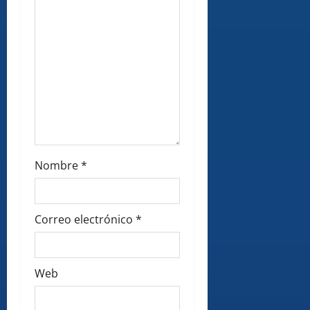
o
n
Nombre
*
Correo electrónico
*
Web