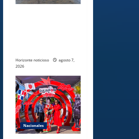
Lee Ballester a los que se
forman como agentes “Todo
el equipo de la DGM debe
acogerse a normas éticas y
ser garante de los derechos
de las personas
Horizonte noticioso
agosto 7,
2026
Nacionales