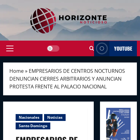
Skip
to
content
YOUTUBE
Primary
Menu
Home
»
EMPRESARIOS DE CENTROS NOCTURNOS
DENUNCIAN CIERRES ARBITRARIOS Y ANUNCIAN
PROTESTA FRENTE AL PALACIO NACIONAL
Nacionales
Noticias
Santo Domingo