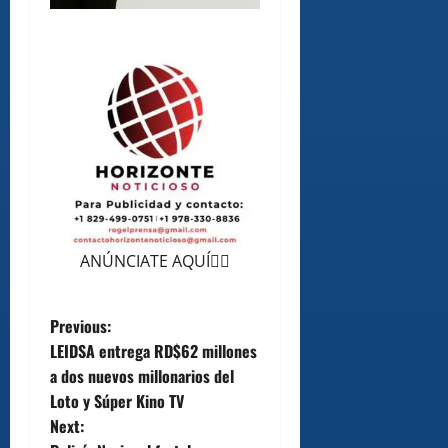
ANÚNCIATE AQUÍ👆🏻
P
Previous:
LEIDSA entrega RD$62 millones
o
a dos nuevos millonarios del
Loto y Súper Kino TV
s
Next: