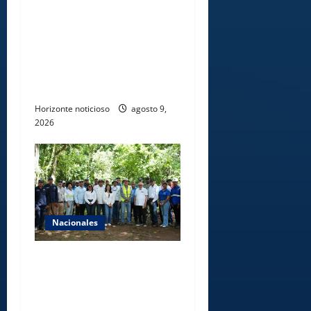
Gobierno inicia
construcción de obras
estratégicas en la frontera
norte para fortalecer la
seguridad, el desarrollo y el
comercio organizado
Horizonte noticioso
agosto 9,
2026
Nacionales
Ministerio de Energía y
Minas realiza jornada de
reforestación y limpieza en