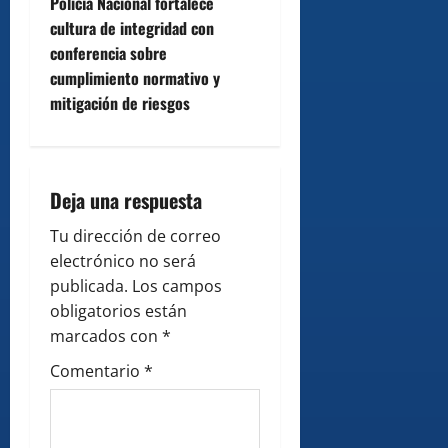
t
Policía Nacional fortalece
cultura de integridad con
n
conferencia sobre
cumplimiento normativo y
a
mitigación de riesgos
v
i
Deja una respuesta
g
Tu dirección de correo
a
electrónico no será
publicada.
Los campos
t
obligatorios están
i
marcados con
*
Comentario
*
o
n