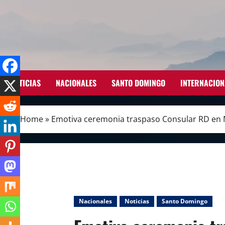
Skip
to
content
NOTICIAS
NACIONALES
SANTO DOMINGO
INTERNACION
Home
»
Emotiva ceremonia traspaso Consular RD en Mi
Nacionales
Noticias
Santo Domingo