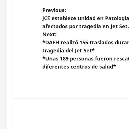
P
Previous:
JCE establece unidad en Patología
o
afectados por tragedia en Jet Set.
s
Next:
*DAEH realizó 155 traslados duran
t
tragedia del Jet Set*
n
*Unas 189 personas fueron resca
diferentes centros de salud*
a
v
i
g
a