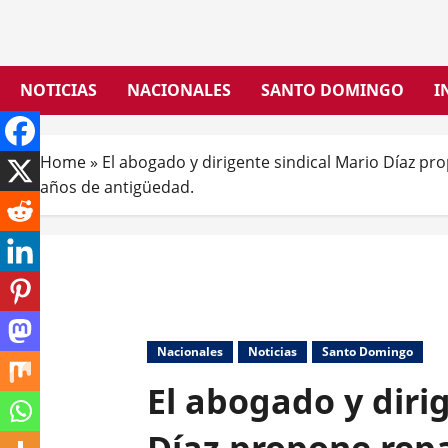
Skip
to
content
NOTICIAS
NACIONALES
SANTO DOMINGO
I
Home
»
El abogado y dirigente sindical Mario Díaz pr
años de antigüedad.
Nacionales
Noticias
Santo Domingo
El abogado y diri
Díaz propone rep