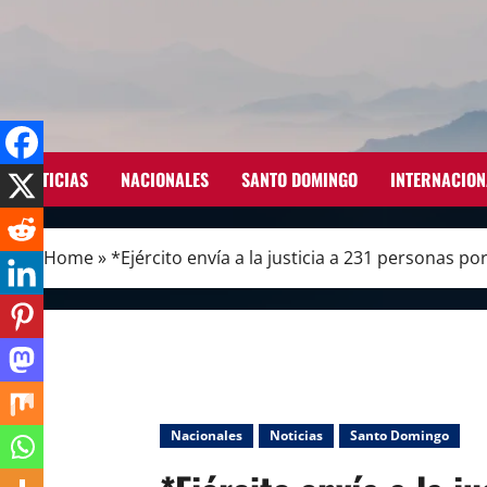
Skip
to
content
NOTICIAS
NACIONALES
SANTO DOMINGO
INTERNACION
Home
»
*Ejército envía a la justicia a 231 personas 
Nacionales
Noticias
Santo Domingo