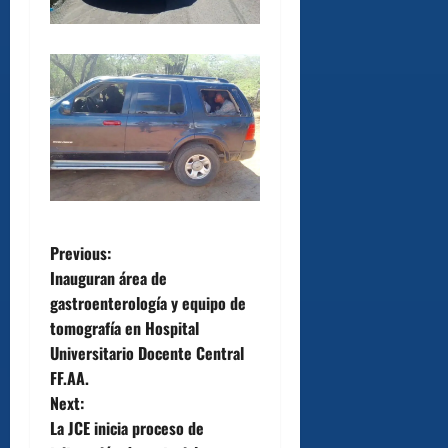
P
Previous:
Inauguran área de
o
gastroenterología y equipo de
tomografía en Hospital
s
Universitario Docente Central
t
FF.AA.
Next:
n
La JCE inicia proceso de