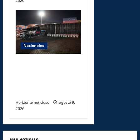
2026
Nacionales
DNCD INCAUTA 303
PAQUETES DE PRESUNTA
COCAÍNA OCULTAS EN PISO
DE CONTENEDOR EN PUERTO
CAUCEDO
Horizonte noticioso
agosto 9,
2026