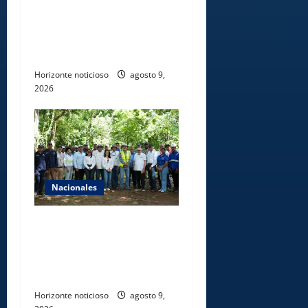
estratégicas en la frontera
norte para fortalecer la
seguridad, el desarrollo y el
comercio organizado
Horizonte noticioso
agosto 9,
2026
Nacionales
Ministerio de Energía y
Minas realiza jornada de
reforestación y limpieza en
cuencas de ríos de Cotuí
Horizonte noticioso
agosto 9,