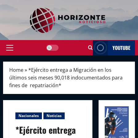
Skip
to
content
YOUTUBE
Primary
Menu
Home
»
*Ejército entrega a Migración en los
últimos seis meses 90,018 indocumentados para
fines de repatriación*
Nacionales
Noticias
*Ejército entrega