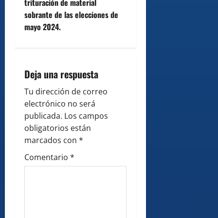
trituración de material
a
sobrante de las elecciones de
v
mayo 2024.
i
g
Deja una respuesta
a
Tu dirección de correo
electrónico no será
t
publicada.
Los campos
i
obligatorios están
marcados con
*
o
Comentario
*
n