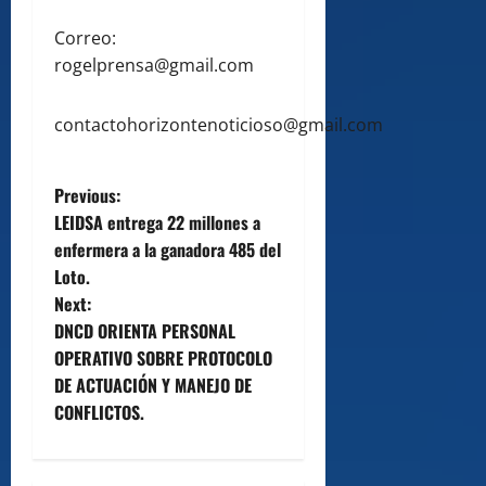
Correo:
rogelprensa@gmail.com
contactohorizontenoticioso@gmail.com
P
Previous:
LEIDSA entrega 22 millones a
o
enfermera a la ganadora 485 del
Loto.
s
Next:
t
DNCD ORIENTA PERSONAL
OPERATIVO SOBRE PROTOCOLO
n
DE ACTUACIÓN Y MANEJO DE
CONFLICTOS.
a
v