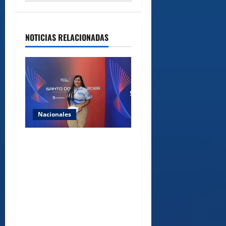
NOTICIAS RELACIONADAS
Nacionales
Comedores Comunitarios de
DASAC garantizan
alimentación de miles de
voluntarios y personal de
los XXV Juegos
Centroamericanos y del
Caribe Santo Domingo 2026