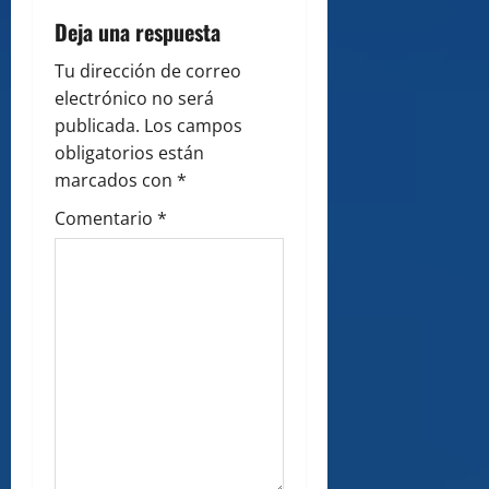
i
Deja una respuesta
g
Tu dirección de correo
electrónico no será
a
publicada.
Los campos
obligatorios están
t
marcados con
*
i
Comentario
*
o
n