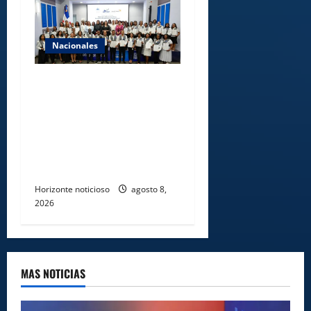
Nacionales
INFOTEP, Ministerio de
Trabajo y World Vision
certifican a 46
profesionales en prevención
y erradicación del trabajo
infantil
Horizonte noticioso
agosto 8,
2026
MAS NOTICIAS