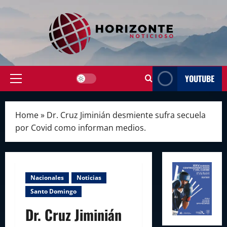
Skip
to
content
YOUTUBE
Primary
Menu
Home
»
Dr. Cruz Jiminián desmiente sufra secuela
por Covid como informan medios.
Nacionales
Noticias
Santo Domingo
Dr. Cruz Jiminián