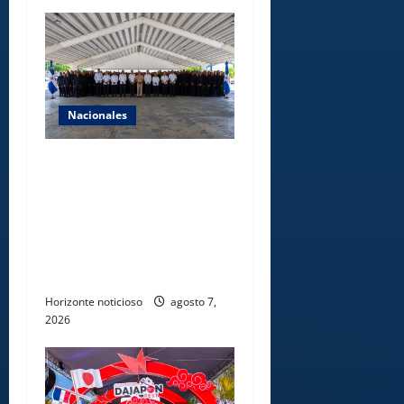
Nacionales
Lee Ballester a los que se
forman como agentes “Todo
el equipo de la DGM debe
acogerse a normas éticas y
ser garante de los derechos
de las personas
Horizonte noticioso
agosto 7,
2026