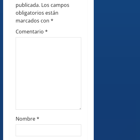
a
publicada.
Los campos
obligatorios están
t
marcados con
*
i
Comentario
*
o
n
Nombre
*