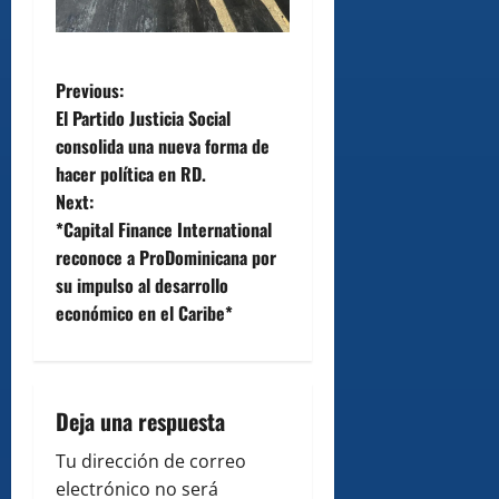
P
Previous:
El Partido Justicia Social
o
consolida una nueva forma de
hacer política en RD.
s
Next:
t
*Capital Finance International
reconoce a ProDominicana por
n
su impulso al desarrollo
económico en el Caribe*
a
v
i
Deja una respuesta
g
Tu dirección de correo
electrónico no será