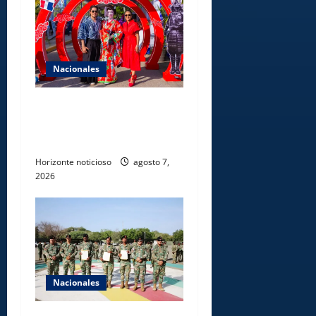
Nacionales
Dajabón un destino entre
culturas, historia y
gastronomía
Horizonte noticioso
agosto 7,
2026
Nacionales