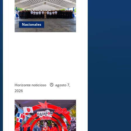
Nacionales
Lee Ballester a los que se
forman como agentes “Todo
el equipo de la DGM debe
acogerse a normas éticas y
ser garante de los derechos
de las personas
Horizonte noticioso
agosto 7,
2026