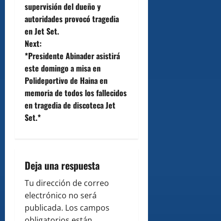
supervisión del dueño y
s
autoridades provocó tragedia
t
en Jet Set.
Next:
n
*Presidente Abinader asistirá
este domingo a misa en
a
Polideportivo de Haina en
v
memoria de todos los fallecidos
en tragedia de discoteca Jet
i
Set.*
g
a
Deja una respuesta
t
Tu dirección de correo
i
electrónico no será
publicada.
Los campos
obligatorios están