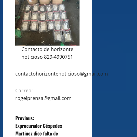
Contacto de horizonte
noticioso 829-4990751
contactohorizontenoticioso@gmail.com
Correo:
rogelprensa@gmail.com
P
Previous:
Exprocurador Céspedes
o
Martinez dice falta de