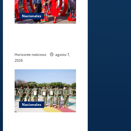
Nacionales
Dajabón un destino entre
culturas, historia y
gastronomía
Horizonte noticioso
agosto 7,
2026
Nacionales
Ejército reconoce a
soldados que rechazaron