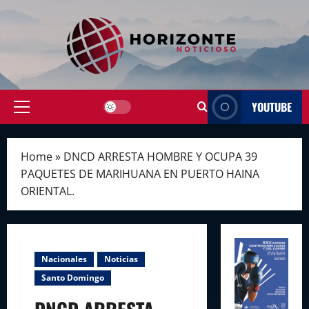
Skip
to
content
YOUTUBE
Primary
Menu
Home
»
DNCD ARRESTA HOMBRE Y OCUPA 39
PAQUETES DE MARIHUANA EN PUERTO HAINA
ORIENTAL.
Nacionales
Noticias
Santo Domingo