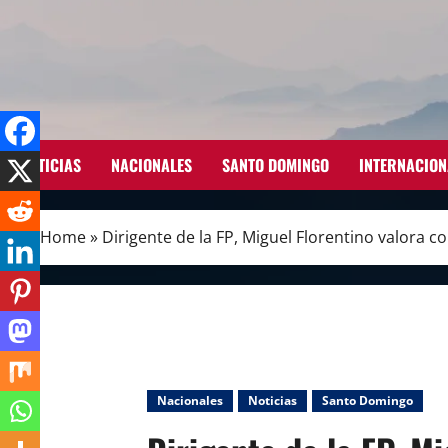
Skip
to
content
NOTICIAS
NACIONALES
SANTO DOMINGO
INTERNACION
Home
»
Dirigente de la FP, Miguel Florentino valora 
Nacionales
Noticias
Santo Domingo