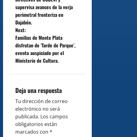
s
supervisa avances de la verja
t
perimetral fronteriza en
Dajabón.
n
Next:
Familias de Monte Plata
a
disfrutan de ‘Tarde de Parque’,
v
evento auspiciado por el
Ministerio de Cultura.
i
g
Deja una respuesta
a
Tu dirección de correo
t
electrónico no será
i
publicada.
Los campos
obligatorios están
o
marcados con
*