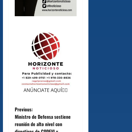
ANÚNCIATE AQUÍ👆🏻
P
Previous:
Ministro de Defensa sostiene
o
reunión de alto nivel con
directivos de CODEVI y