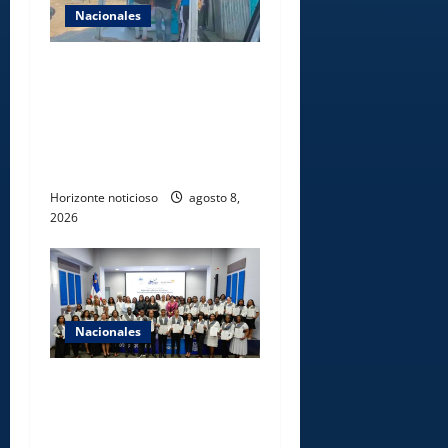
Nacionales
Comisión Hípica Nacional
admite emisión de miles de
licencias para instalación de
agencias hípicas en
agencias de loterías
Horizonte noticioso
agosto 8,
2026
Nacionales
INFOTEP, Ministerio de
Trabajo y World Vision
certifican a 46