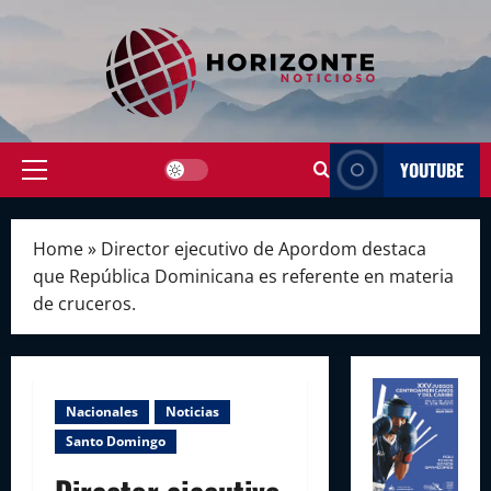
Skip
to
content
YOUTUBE
Primary
Menu
Home
»
Director ejecutivo de Apordom destaca
que República Dominicana es referente en materia
de cruceros.
Nacionales
Noticias
Santo Domingo