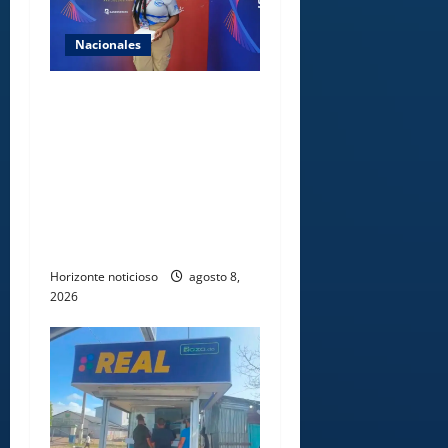
Nacionales
Comedores Comunitarios de
DASAC garantizan
alimentación de miles de
voluntarios y personal de
los XXV Juegos
Centroamericanos y del
Caribe Santo Domingo 2026
Horizonte noticioso
agosto 8,
2026