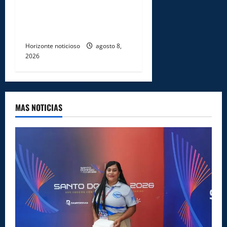
profesionales en prevención
y erradicación del trabajo
infantil
Horizonte noticioso
agosto 8,
2026
MAS NOTICIAS