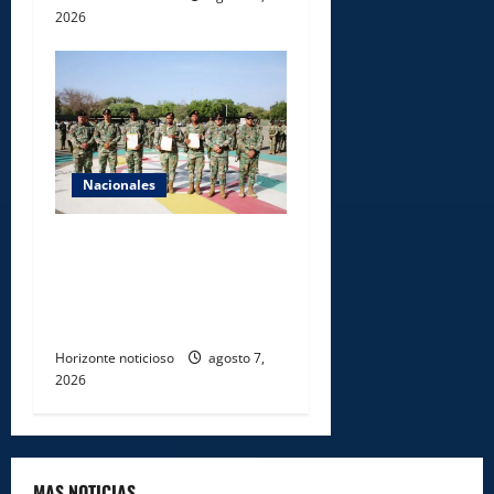
2026
Nacionales
Ejército reconoce a
soldados que rechazaron
soborno durante operativo
en Santiago Rodríguez
Horizonte noticioso
agosto 7,
2026
MAS NOTICIAS