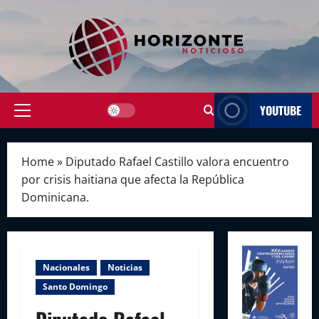
Skip
to
content
YOUTUBE
Primary
Menu
Home
»
Diputado Rafael Castillo valora encuentro
por crisis haitiana que afecta la República
Dominicana.
Nacionales
Noticias
Santo Domingo