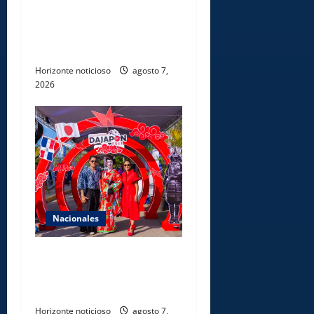
acogerse a normas éticas y
ser garante de los derechos
de las personas
Horizonte noticioso
agosto 7,
2026
Nacionales
Dajabón un destino entre
culturas, historia y
gastronomía
Horizonte noticioso
agosto 7,