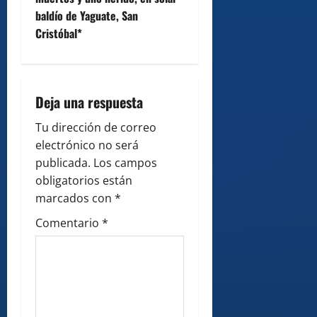
v
baldío de Yaguate, San
Cristóbal*
i
g
Deja una respuesta
a
Tu dirección de correo
t
electrónico no será
i
publicada.
Los campos
obligatorios están
o
marcados con
*
n
Comentario
*