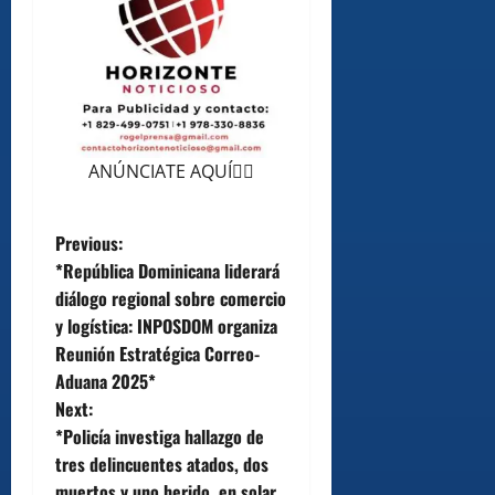
ANÚNCIATE AQUÍ👆🏻
P
Previous:
*República Dominicana liderará
o
diálogo regional sobre comercio
y logística: INPOSDOM organiza
s
Reunión Estratégica Correo-
t
Aduana 2025*
Next:
n
*Policía investiga hallazgo de
tres delincuentes atados, dos
a
muertos y uno herido, en solar