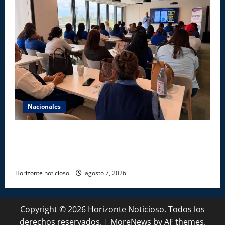
Nacionales
Star Sport desarrolla en Santiago la sexta jornada
sobre Prevención de Lavado de Activos y Juego
Responsable
Horizonte noticioso
agosto 7, 2026
Copyright © 2026 Horizonte Noticioso. Todos los
derechos reservados.
|
MoreNews
by AF themes.