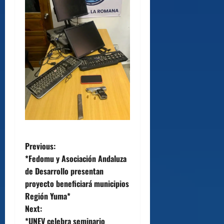
P
Previous:
*Fedomu y Asociación Andaluza
o
de Desarrollo presentan
proyecto beneficiará municipios
s
Región Yuma*
t
Next:
*UNEV celebra seminario