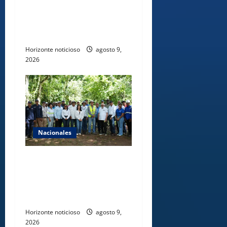
norte para fortalecer la
seguridad, el desarrollo y el
comercio organizado
Horizonte noticioso
agosto 9,
2026
Nacionales
Ministerio de Energía y
Minas realiza jornada de
reforestación y limpieza en
cuencas de ríos de Cotuí
Horizonte noticioso
agosto 9,
2026