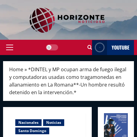
Skip
to
content
YOUTUBE
Primary
Menu
Home
»
*DINTEL y MP ocupan arma de fuego ilegal
y computadoras usadas como tragamonedas en
allanamiento en La Romana**-Un hombre resultó
detenido en la intervención.*
Nacionales
Noticias
Santo Domingo