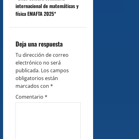
n
internacional de matemáticas y
física EMAFTA 2025*
a
v
i
Deja una respuesta
g
Tu dirección de correo
electrónico no será
a
publicada.
Los campos
obligatorios están
t
marcados con
*
i
Comentario
*
o
n