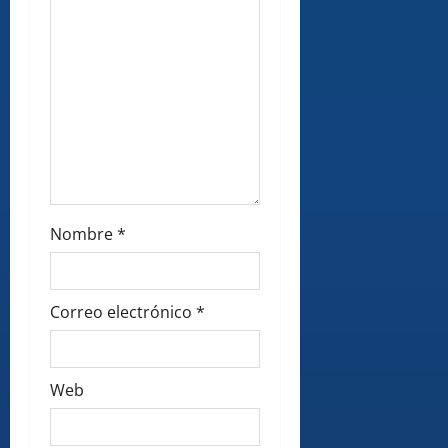
o
n
Nombre
*
Correo electrónico
*
Web