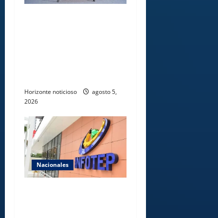
UNICARIBE recibe ministro
argentino Federico
Sturzenegger para dialogar
sobre liderazgo,
transformación del Estado e
innovación pública
Horizonte noticioso
agosto 5,
2026
Nacionales
Gobierno anuncia apertura
de nuevo centro del INFOTEP
en La Vega