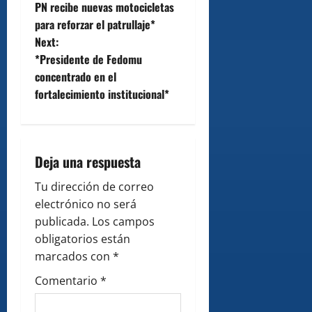
o
PN recibe nuevas motocicletas
para reforzar el patrullaje*
s
Next:
t
*Presidente de Fedomu
concentrado en el
n
fortalecimiento institucional*
a
v
Deja una respuesta
i
Tu dirección de correo
g
electrónico no será
publicada.
Los campos
a
obligatorios están
marcados con
*
t
Comentario
*
i