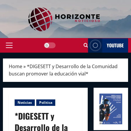
Skip
to
content
YOUTUBE
Primary
Menu
Home
»
*DIGESETT y Desarrollo de la Comunidad
buscan promover la educación vial*
Noticias
Politica
*DIGESETT y
Desarrollo de la