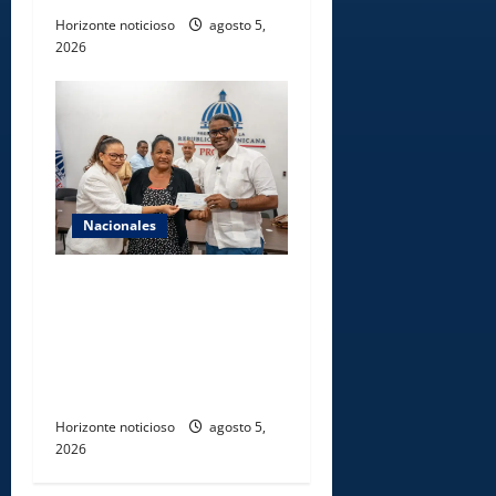
Horizonte noticioso
agosto 5,
2026
Nacionales
Gobierno entrega ayudas
económicas a comerciantes
afectados por ampliación de
avenida Los Beisbolistas en
Manoguayabo
Horizonte noticioso
agosto 5,
2026