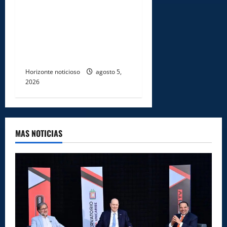
Gobierno entrega ayudas
económicas a comerciantes
afectados por ampliación de
avenida Los Beisbolistas en
Manoguayabo
Horizonte noticioso
agosto 5,
2026
MAS NOTICIAS