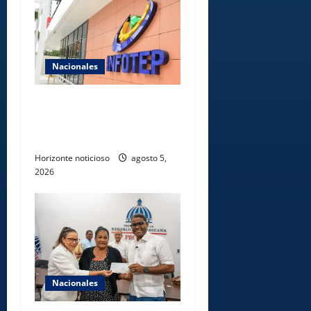
Nacionales
Gobierno anuncia apertura
de nuevo centro del INFOTEP
en La Vega
Horizonte noticioso
agosto 5,
2026
Nacionales