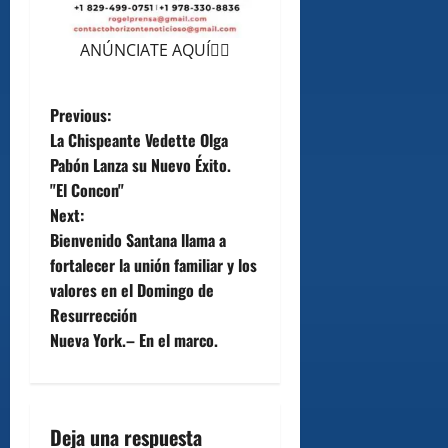
ANÚNCIATE AQUÍ👆🏻
P
Previous:
La Chispeante Vedette Olga
o
Pabón Lanza su Nuevo Éxito.
"El Concon"
s
Next:
t
Bienvenido Santana llama a
fortalecer la unión familiar y los
n
valores en el Domingo de
Resurrección
a
Nueva York.– En el marco.
v
i
Deja una respuesta