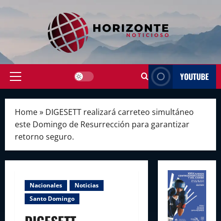
Skip
to
content
YOUTUBE
Primary
Menu
Home
»
DIGESETT realizará carreteo simultáneo
este Domingo de Resurrección para garantizar
retorno seguro.
Nacionales
Noticias
Santo Domingo