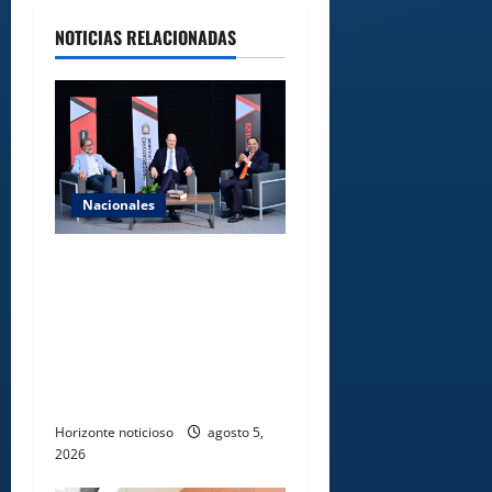
NOTICIAS RELACIONADAS
Nacionales
UNICARIBE recibe ministro
argentino Federico
Sturzenegger para dialogar
sobre liderazgo,
transformación del Estado e
innovación pública
Horizonte noticioso
agosto 5,
2026