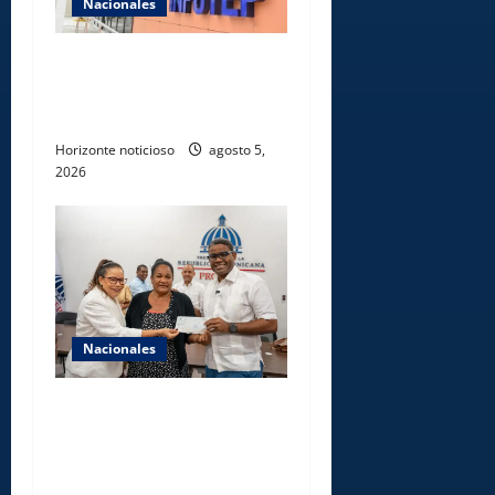
Nacionales
Gobierno anuncia apertura
de nuevo centro del INFOTEP
en La Vega
Horizonte noticioso
agosto 5,
2026
Nacionales
Gobierno entrega ayudas
económicas a comerciantes
afectados por ampliación de
avenida Los Beisbolistas en