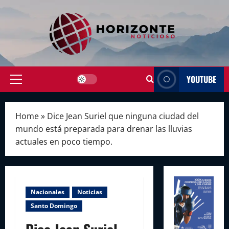
Skip
to
content
YOUTUBE
Primary
Menu
Home
»
Dice Jean Suriel que ninguna ciudad del
mundo está preparada para drenar las lluvias
actuales en poco tiempo.
Nacionales
Noticias
Santo Domingo