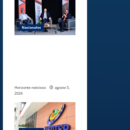
Nacionales
UNICARIBE recibe ministro
argentino Federico
Sturzenegger para dialogar
sobre liderazgo,
transformación del Estado e
innovación pública
Horizonte noticioso
agosto 5,
2026