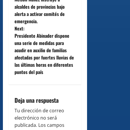
o
alcaldes de provincias bajo
alerta a activar comités de
s
emergencia.
t
Next:
Presidente Abinader dispone
n
una serie de medidas para
acudir en auxilio de familias
a
afectadas por fuertes lluvias de
v
las últimas horas en diferentes
puntos del país
i
g
Deja una respuesta
a
Tu dirección de correo
t
electrónico no será
i
publicada.
Los campos