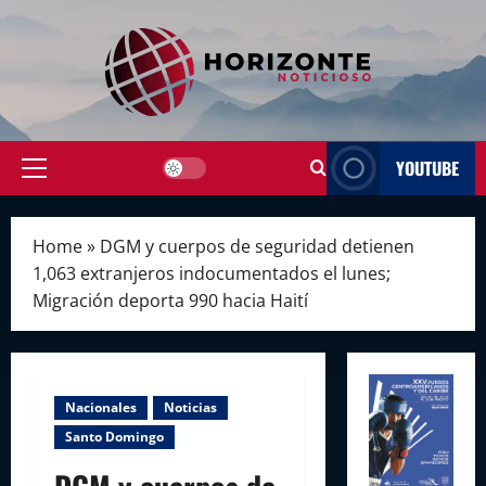
Skip
to
content
YOUTUBE
Primary
Menu
Home
»
DGM y cuerpos de seguridad detienen
1,063 extranjeros indocumentados el lunes;
Migración deporta 990 hacia Haití
Nacionales
Noticias
Santo Domingo