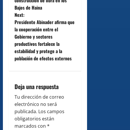
o
construcción de obra en los
Bajos de Haina
s
Next:
t
Presidente Abinader afirma que
la cooperación entre el
n
Gobierno y sectores
productivos fortalece la
a
estabilidad y protege a la
v
población de efectos externos
i
g
Deja una respuesta
a
Tu dirección de correo
electrónico no será
t
publicada.
Los campos
i
obligatorios están
marcados con
*