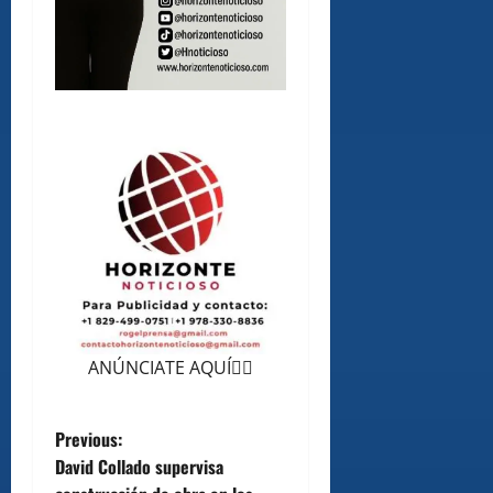
ANÚNCIATE AQUÍ👆🏻
P
Previous:
David Collado supervisa