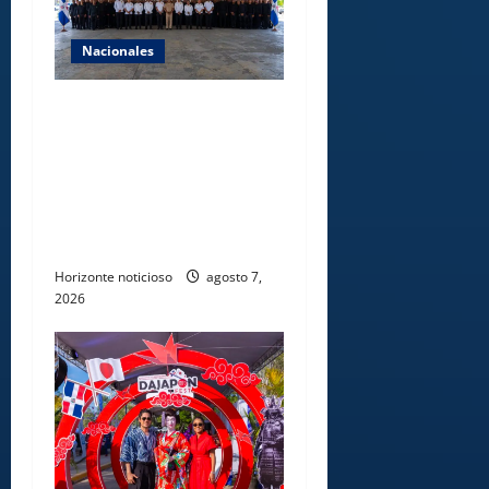
Nacionales
Lee Ballester a los que se
forman como agentes “Todo
el equipo de la DGM debe
acogerse a normas éticas y
ser garante de los derechos
de las personas
Horizonte noticioso
agosto 7,
2026