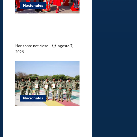
Nacionales
Dajabón un destino entre
culturas, historia y
gastronomía
Horizonte noticioso
agosto 7,
2026
Nacionales
Ejército reconoce a
soldados que rechazaron
soborno durante operativo