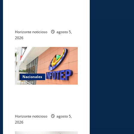
Sturzenegger para dialogar
sobre liderazgo,
transformación del Estado e
innovación pública
Horizonte noticioso
agosto 5,
2026
Nacionales
Gobierno anuncia apertura
de nuevo centro del INFOTEP
en La Vega
Horizonte noticioso
agosto 5,
2026