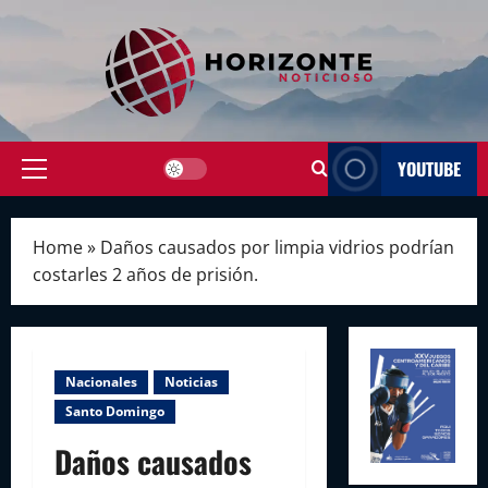
Skip
to
content
YOUTUBE
Primary
Menu
Home
»
Daños causados por limpia vidrios podrían
costarles 2 años de prisión.
Nacionales
Noticias
Santo Domingo
Daños causados