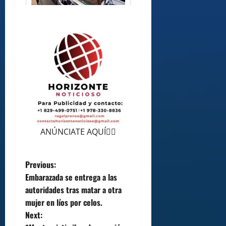
ANÚNCIATE AQUÍ👆🏻
P
Previous:
Embarazada se entrega a las
o
autoridades tras matar a otra
mujer en líos por celos.
s
Next: