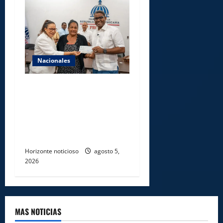
Nacionales
Gobierno entrega ayudas
económicas a comerciantes
afectados por ampliación de
avenida Los Beisbolistas en
Manoguayabo
Horizonte noticioso
agosto 5,
2026
MAS NOTICIAS