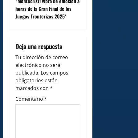
t
*Montecristi vibra de emoción a
horas de la Gran Final de los
n
Juegos Fronterizos 2025*
a
v
Deja una respuesta
i
Tu dirección de correo
g
electrónico no será
publicada.
Los campos
a
obligatorios están
marcados con
*
t
Comentario
*
i
o
n